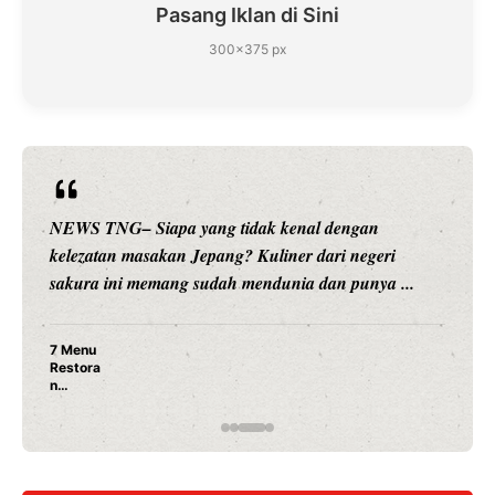
Pasang Iklan di Sini
300×375 px
ngan
NEWS TNG– Siapa sangka, dua nama besar 
 negeri
hiburan, Nunung Srimulat dan Vicky Prasetyo
punya ...
merambah dunia kuliner dengan ...
Nunung Srimulat & Vicky Prasetyo Buka
Ayam Panggang! Cuma Rp 15 Ribu, Res
Rahasia Mami Bikin Nagih!