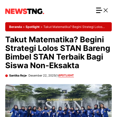
Langsung
ke
isi
Beranda
>
Spotlight
>
Takut Matematika? Begini Strategi Lolos
STAN Bareng Bimbel STAN Terbaik Bagi Siswa Non-Eksakta
Takut Matematika? Begini
Strategi Lolos STAN Bareng
Bimbel STAN Terbaik Bagi
Siswa Non-Eksakta
Santika Reja
Desember 22, 2025
SPOTLIGHT