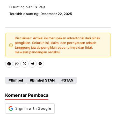
Disunting oleh:
S. Reja
Terakhir disunting:
Desember 22, 2025
Disclaimer: Artikel ini merupakan advertorial dari pihak
pengiklan. Seluruh isi, klaim, dan pernyataan adalah
ⓘ
tanggung jawab pengiklan sepenuhnya dan tidak
mewakili pandangan redaksi.
Fa
W
X
Te
M
ce
ha
le
es
Bimbel
Bimbel STAN
STAN
b
ts
gr
se
o
A
a
n
Komentar Pembaca
o
p
m
g
k
p
er