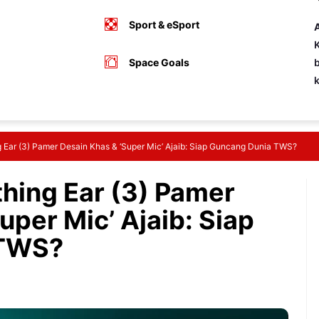
Sport & eSport
A
K
Space Goals
b
g Ear (3) Pamer Desain Khas & ‘Super Mic’ Ajaib: Siap Guncang Dunia TWS?
thing Ear (3) Pamer
uper Mic’ Ajaib: Siap
 TWS?