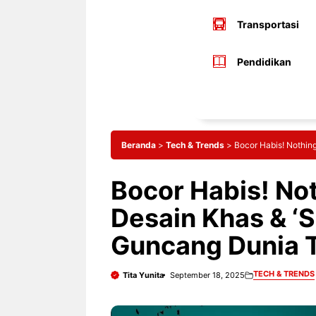
Transportasi
Pendidikan
Beranda
>
Tech & Trends
>
Bocor Habis! Nothin
Bocor Habis! No
Desain Khas & ‘S
Guncang Dunia
TECH & TRENDS
Tita Yunita
September 18, 2025