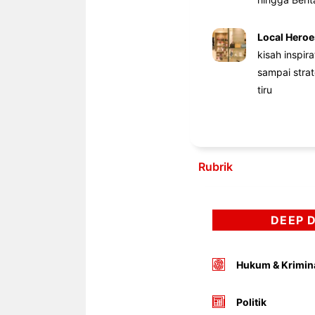
Local Heroe
kisah inspir
sampai stra
tiru
Rubrik
DEEP 
Hukum & Krimin
Politik