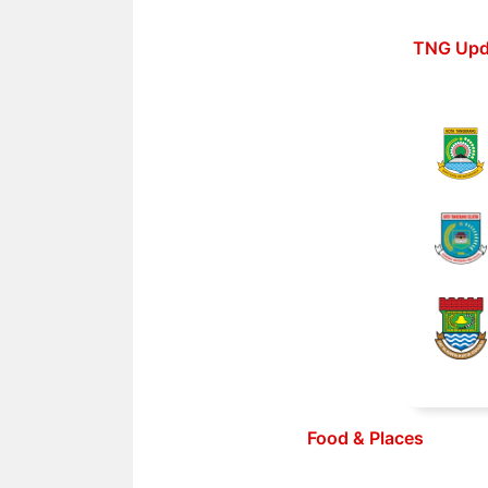
Langsung
ke
TNG Upd
isi
Food & Places