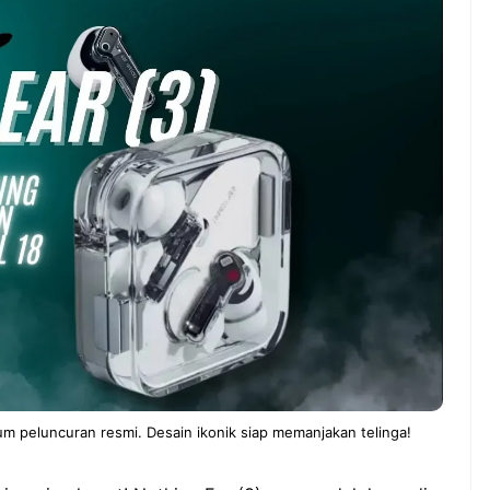
ndung –
NEWS TNG– Pernah gak sih
antian tahun
kamu mulai ngerjain sesuatu cuma
ll you can eat
buat iseng-iseng, eh ternyata malah
u Can Eat Bandung
jadi peluang bisnis yang
.
menguntungkan? ...
 2026, Kakkoii
Dari Iseng Jadi Cuan: Kisah
 Hadirkan Pesta All
TUM_ATUL yang Ubah
 Eat Mulai Rp
Hampers Jadi Bisnis Kece
0
m peluncuran resmi. Desain ikonik siap memanjakan telinga!