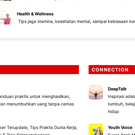
Health & Wellness
Tips jaga stamina, kesehatan mental, sampai kebiasaan kec
CONNECTION
DeepTalk
nduan praktis untuk menghasilkan,
Inspirasi ada
 dan menumbuhkan uang tanpa cemas
tumbuh, bela
hidup
ker Terupdate, Tips Praktis Dunia Kerja,
Youth Voice
ta & Tren Ketenagakerjaan
Suara Anak M