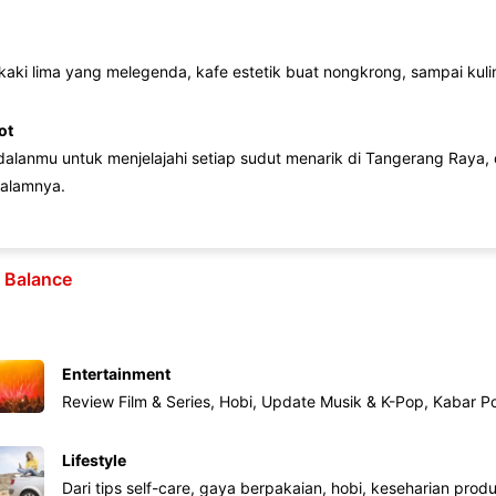
 kaki lima yang melegenda, kafe estetik buat nongkrong, sampai kuline
ot
lanmu untuk menjelajahi setiap sudut menarik di Tangerang Raya, d
alamnya.
e Balance
Entertainment
Review Film & Series, Hobi, Update Musik & K-Pop, Kabar P
Lifestyle
Dari tips self-care, gaya berpakaian, hobi, keseharian produk