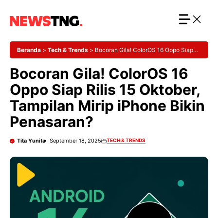
Langsung
ke
isi
Beranda
>
Tech & Trends
>
Bocoran Gila! ColorOS 16 Oppo Siap
Rilis 15 Oktober, Tampilan Mirip iPhone Bikin Penasaran?
Bocoran Gila! ColorOS 16
Oppo Siap Rilis 15 Oktober,
Tampilan Mirip iPhone Bikin
Penasaran?
Tita Yunita
September 18, 2025
TECH & TRENDS