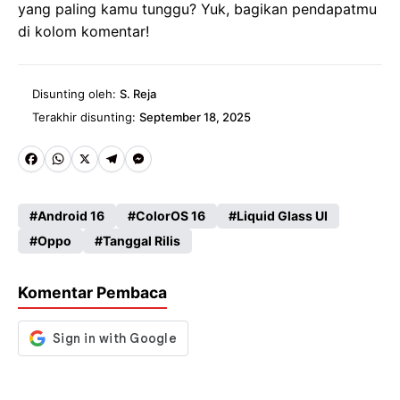
yang paling kamu tunggu? Yuk, bagikan pendapatmu
di kolom komentar!
Disunting oleh:
S. Reja
Terakhir disunting:
September 18, 2025
Fa
W
X
Te
M
ce
ha
le
es
Android 16
ColorOS 16
Liquid Glass UI
b
ts
gr
se
Oppo
Tanggal Rilis
o
A
a
n
o
p
m
g
Komentar Pembaca
k
p
er