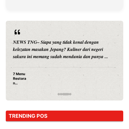
NEWS TNG– Siapa sangka, dua nama besar di dunia
hiburan, Nunung Srimulat dan Vicky Prasetyo, kini
merambah dunia kuliner dengan ...
Nunung Srimulat & Vicky Prasetyo Buka Restoran
Ayam Panggang! Cuma Rp 15 Ribu, Resep
Rahasia Mami Bikin Nagih!
TRENDING POS