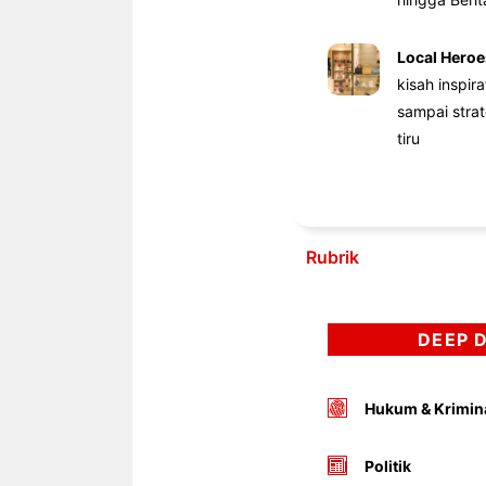
Local Heroe
kisah inspir
sampai stra
tiru
Rubrik
DEEP 
Hukum & Krimin
Politik