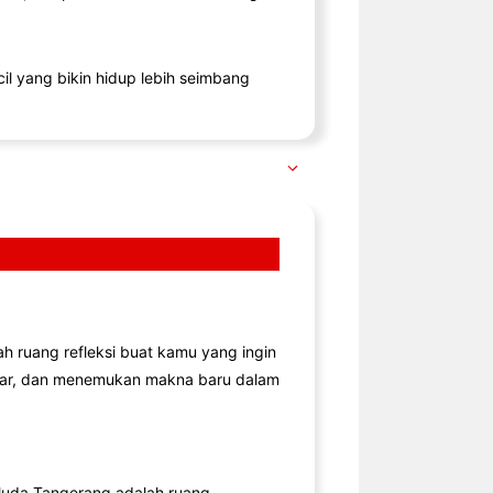
il yang bikin hidup lebih seimbang
lah ruang refleksi buat kamu yang ingin
jar, dan menemukan makna baru dalam
uda Tangerang adalah ruang