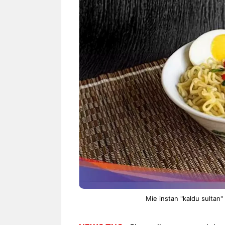
NEWS TNG– Siapa sangka, dua
NEWS TNG– Ba
nama besar di dunia hiburan,
Menyambut perg
Nunung Srimulat dan Vicky
2026, restoran a
Prasetyo, kini merambah dunia
Kakkoii All Yo
kuliner dengan ...
menghadirkan ..
Nunung Srimulat & Vicky
Sambut
Prasetyo Buka Restoran
Bandung
Ayam Panggang! Cuma Rp
You Can
15 Ribu, Resep Rahasia
145.00
Mami Bikin Nagih!
Mie instan "kaldu sultan" v