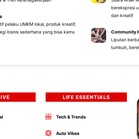
berekspresi u
dan kreatif
s
atif pelaku UMKM lokal, produk kreatif,
tegi bisnis sederhana yang bisa kamu
Community 
Liputan berb
tumbuh, bere
DIVE
LIFE ESSENTIALS
al
Tech & Trends
Auto Vibes