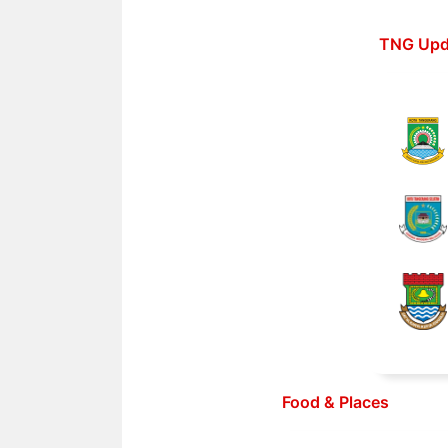
Langsung
ke
TNG Upd
isi
Food & Places