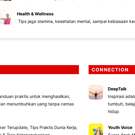
Health & Wellness
Tips jaga stamina, kesehatan mental, sampai kebiasaan kec
CONNECTION
DeepTalk
nduan praktis untuk menghasilkan,
Inspirasi ada
 dan menumbuhkan uang tanpa cemas
tumbuh, bela
hidup
ker Terupdate, Tips Praktis Dunia Kerja,
Youth Voice
ta & Tren Ketenagakerjaan
Suara Anak M