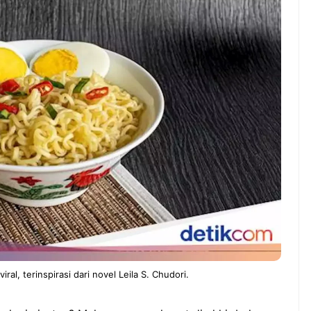
ndung –
NEWS TNG– Pernah gak sih
antian tahun
kamu mulai ngerjain sesuatu cuma
ll you can eat
buat iseng-iseng, eh ternyata malah
u Can Eat Bandung
jadi peluang bisnis yang
.
menguntungkan? ...
 2026, Kakkoii
Dari Iseng Jadi Cuan: Kisah
 Hadirkan Pesta All
TUM_ATUL yang Ubah
 Eat Mulai Rp
Hampers Jadi Bisnis Kece
0
iral, terinspirasi dari novel Leila S. Chudori.