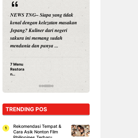
NEWS TNG– Siapa yang tidak
NEWS TNG– Siap
kenal dengan kelezatan masakan
nama besar di dun
Jepang? Kuliner dari negeri
Nunung Srimulat 
sakura ini memang sudah
Prasetyo, kini m
mendunia dan punya ...
kuliner dengan ...
7 Menu
Nunung S
Restora
Prasetyo
n
Ayam Pa
Jepang
15 Ribu,
yang
Mami Bik
Wajib
Dicoba,
Bukan
Cuma
TRENDING POS
Sushi!
Rekomendasi Tempat &
Cara Asik Nonton Film
Philippines Terbaru