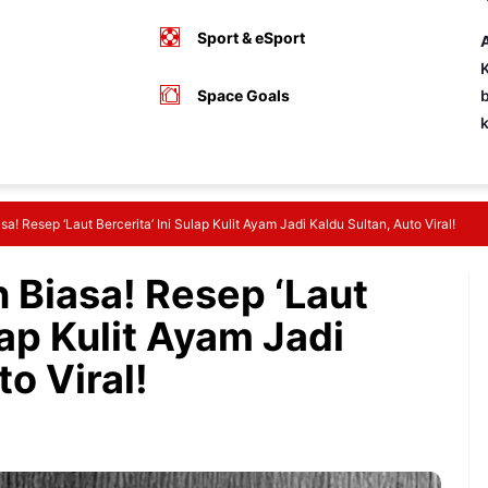
Sport & eSport
A
K
Space Goals
b
a! Resep ‘Laut Bercerita’ Ini Sulap Kulit Ayam Jadi Kaldu Sultan, Auto Viral!
 Biasa! Resep ‘Laut
lap Kulit Ayam Jadi
o Viral!