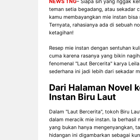
NEWS TNG
– Siapa sih yang nggak ke
teman setia begadang, atau sekadar c
kamu membayangkan mie instan bisa na
Ternyata, rahasianya ada di sebuah no
ketagihan!
Resep mie instan dengan sentuhan kuli
cuma karena rasanya yang bikin nagih,
fenomenal "Laut Bercerita" karya Leila
sederhana ini jadi lebih dari sekada
Dari Halaman Novel k
Instan Biru Laut
Dalam "Laut Bercerita", tokoh Biru L
dalam meracik mie instan. Ia berhasil
yang bukan hanya mengenyangkan, tapi
hidangan ini digambarkan sebagai kunc