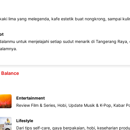
 kaki lima yang melegenda, kafe estetik buat nongkrong, sampai kuline
ot
lanmu untuk menjelajahi setiap sudut menarik di Tangerang Raya, d
alamnya.
e Balance
Entertainment
Review Film & Series, Hobi, Update Musik & K-Pop, Kabar P
Lifestyle
Dari tips self-care, gaya berpakaian, hobi, keseharian produk