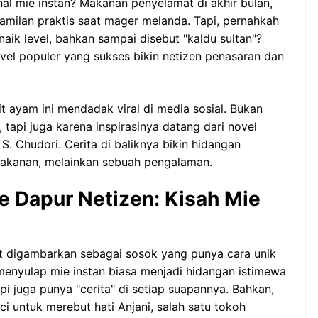
nal mie instan? Makanan penyelamat di akhir bulan,
amilan praktis saat mager melanda. Tapi, pernahkah
ik level, bahkan sampai disebut "kaldu sultan"?
vel populer yang sukses bikin netizen penasaran dan
t ayam ini mendadak viral di media sosial. Bukan
 tapi juga karena inspirasinya datang dari novel
 S. Chudori. Cerita di baliknya bikin hidangan
r makanan, melainkan sebuah pengalaman.
e Dapur Netizen: Kisah Mie
aut digambarkan sebagai sosok yang punya cara unik
 menyulap mie instan biasa menjadi hidangan istimewa
 juga punya "cerita" di setiap suapannya. Bahkan,
i untuk merebut hati Anjani, salah satu tokoh