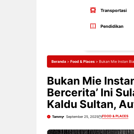
Transportasi
Pendidikan
Beranda
>
Food & Places
>
Bukan Mie Instan Bias
Bukan Mie Instan
Bercerita’ Ini Su
Kaldu Sultan, Aut
FOOD & PLACES
Tammy
September 25, 2025