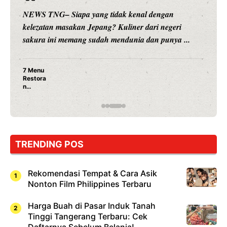
NEWS TNG– Siapa sangka, dua nama besar di duni
hiburan, Nunung Srimulat dan Vicky Prasetyo, kini
.
merambah dunia kuliner dengan ...
Nunung Srimulat & Vicky Prasetyo Buka Restoran
Ayam Panggang! Cuma Rp 15 Ribu, Resep
Rahasia Mami Bikin Nagih!
TRENDING POS
Rekomendasi Tempat & Cara Asik
Nonton Film Philippines Terbaru
Harga Buah di Pasar Induk Tanah
Tinggi Tangerang Terbaru: Cek
Daftarnya Sebelum Belanja!