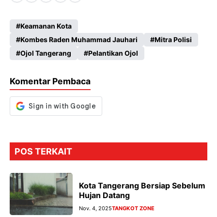
ce
ha
le
es
Keamanan Kota
b
ts
gr
se
Kombes Raden Muhammad Jauhari
Mitra Polisi
o
A
a
n
Ojol Tangerang
Pelantikan Ojol
o
p
m
g
k
p
er
Komentar Pembaca
POS TERKAIT
Kota Tangerang Bersiap Sebelum
Hujan Datang
Nov. 4, 2025
TANGKOT ZONE