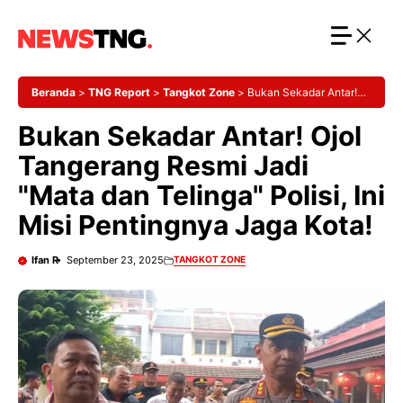
Langsung
ke
isi
Beranda
>
TNG Report
>
Tangkot Zone
>
Bukan Sekadar Antar!
Ojol Tangerang Resmi Jadi "Mata dan Telinga" Polisi, Ini Misi
Bukan Sekadar Antar! Ojol
Pentingnya Jaga Kota!
Tangerang Resmi Jadi
"Mata dan Telinga" Polisi, Ini
Misi Pentingnya Jaga Kota!
Ifan R
September 23, 2025
TANGKOT ZONE