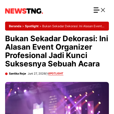
Langsung
ke
isi
Beranda
>
Spotlight
>
Bukan Sekadar Dekorasi: Ini Alasan Event
Organizer Profesional Jadi Kunci Suksesnya Sebuah Acara
Bukan Sekadar Dekorasi: Ini
Alasan Event Organizer
Profesional Jadi Kunci
Suksesnya Sebuah Acara
Santika Reja
Juni 27, 2026
SPOTLIGHT