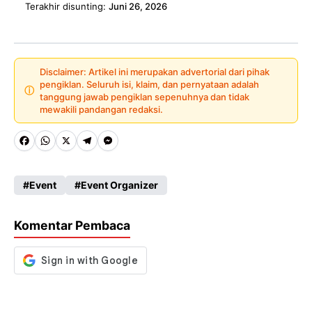
Terakhir disunting:
Juni 26, 2026
Disclaimer: Artikel ini merupakan advertorial dari pihak
pengiklan. Seluruh isi, klaim, dan pernyataan adalah
ⓘ
tanggung jawab pengiklan sepenuhnya dan tidak
mewakili pandangan redaksi.
Fa
W
X
Te
M
ce
ha
le
es
Event
Event Organizer
b
ts
gr
se
o
A
a
n
Komentar Pembaca
o
p
m
g
k
p
er