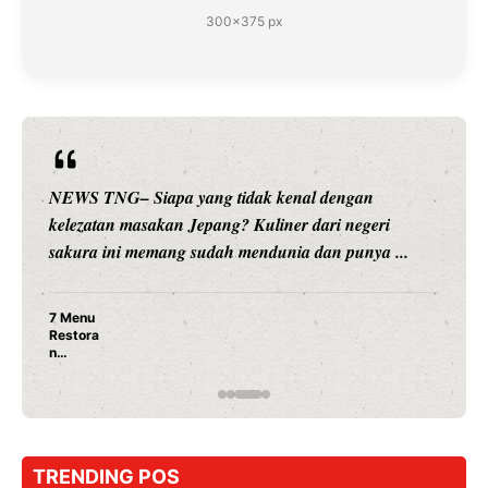
300×375 px
NEWS TNG– Siapa yang tidak kenal dengan
kelezatan masakan Jepang? Kuliner dari negeri
sakura ini memang sudah mendunia dan punya ...
7 Menu
Restora
n
Jepang
yang
Wajib
Dicoba,
Bukan
Cuma
TRENDING POS
Sushi!