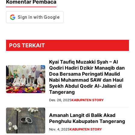
Komentar Pembaca
k
p
er
POS TERKAIT
Kyai Taufiq Muzakki Syah – Al
Qodiri Hadiri Dzikir Manaqib dan
Doa Bersama Peringati Maulid
Nabi Muhammad SAW dan Haul
Syekh Abdul Qodir Al-Jailani di
Tangerang
Des. 26, 2025
KABUPATEN STORY
Amanah Langit di Balik Akad
Penghulu Kabupaten Tangerang
Nov. 4, 2025
KABUPATEN STORY