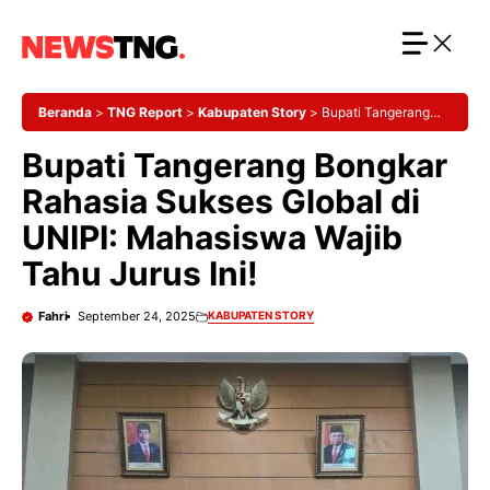
Langsung
ke
isi
Beranda
>
TNG Report
>
Kabupaten Story
>
Bupati Tangerang
Bongkar Rahasia Sukses Global di UNIPI: Mahasiswa Wajib Tahu
Bupati Tangerang Bongkar
Jurus Ini!
Rahasia Sukses Global di
UNIPI: Mahasiswa Wajib
Tahu Jurus Ini!
Fahri
September 24, 2025
KABUPATEN STORY