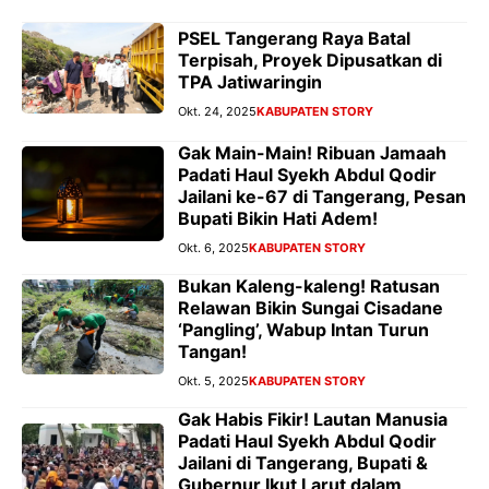
PSEL Tangerang Raya Batal
Terpisah, Proyek Dipusatkan di
TPA Jatiwaringin
Okt. 24, 2025
KABUPATEN STORY
Gak Main-Main! Ribuan Jamaah
Padati Haul Syekh Abdul Qodir
Jailani ke-67 di Tangerang, Pesan
Bupati Bikin Hati Adem!
Okt. 6, 2025
KABUPATEN STORY
Bukan Kaleng-kaleng! Ratusan
Relawan Bikin Sungai Cisadane
‘Pangling’, Wabup Intan Turun
Tangan!
Okt. 5, 2025
KABUPATEN STORY
Gak Habis Fikir! Lautan Manusia
Padati Haul Syekh Abdul Qodir
Jailani di Tangerang, Bupati &
Gubernur Ikut Larut dalam