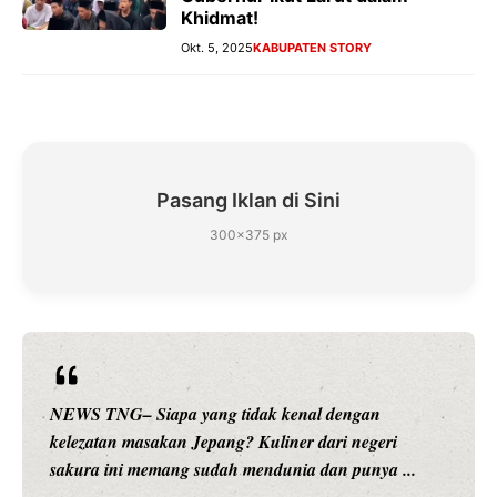
Khidmat!
Okt. 5, 2025
KABUPATEN STORY
Pasang Iklan di Sini
300×375 px
NEWS TNG– Siapa sangka, dua nama besar di dunia
hiburan, Nunung Srimulat dan Vicky Prasetyo, kini
merambah dunia kuliner dengan ...