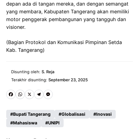
depan ada di tangan mereka, dan dengan semangat
yang membara, Kabupaten Tangerang akan memiliki
motor penggerak pembangunan yang tangguh dan
visioner.
(Bagian Protokol dan Komunikasi Pimpinan Setda
Kab. Tangerang)
Disunting oleh:
S. Reja
Terakhir disunting:
September 23, 2025
Fa
W
X
Te
M
ce
ha
le
es
Bupati Tangerang
Globalisasi
Inovasi
b
ts
gr
se
Mahasiswa
UNIPI
o
A
a
n
o
p
m
g