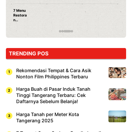
Nunung Srimulat & Vicky Prasetyo Buka Restoran
Ayam Panggang! Cuma Rp 15 Ribu, Resep
Rahasia Mami Bikin Nagih!
…
TRENDING POS
Rekomendasi Tempat & Cara Asik
Nonton Film Philippines Terbaru
Harga Buah di Pasar Induk Tanah
Tinggi Tangerang Terbaru: Cek
Daftarnya Sebelum Belanja!
Harga Tanah per Meter Kota
Tangerang 2025