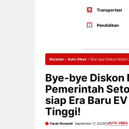
Transportasi
Pendidikan
Beranda
>
Auto Vibes
>
Bye-bye Diskon Mobil Li
Bye-bye Diskon M
Pemerintah Seto
siap Era Baru E
Tinggi!
AUTO VIBES
Farah Novianti
September 17, 2025