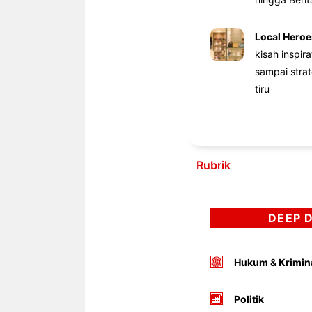
Local Heroe
kisah inspir
sampai stra
tiru
Rubrik
DEEP 
Hukum & Krimin
Politik