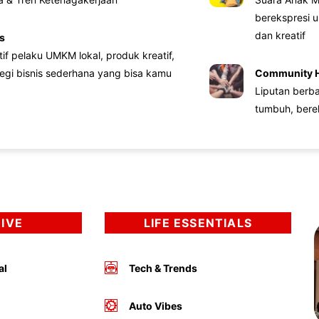
berekspresi u
dan kreatif
s
atif pelaku UMKM lokal, produk kreatif,
tegi bisnis sederhana yang bisa kamu
Community 
Liputan berb
tumbuh, bere
DIVE
LIFE ESSENTIALS
al
Tech & Trends
Auto Vibes