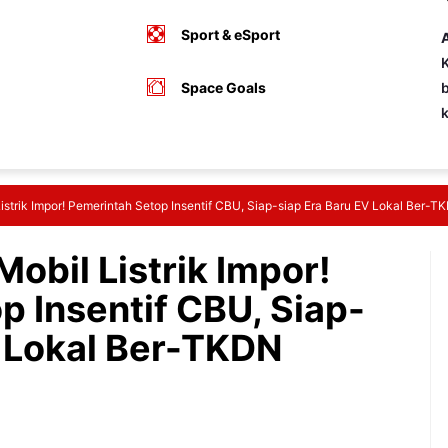
Sport & eSport
A
K
Space Goals
b
strik Impor! Pemerintah Setop Insentif CBU, Siap-siap Era Baru EV Lokal Ber-T
obil Listrik Impor!
p Insentif CBU, Siap-
V Lokal Ber-TKDN