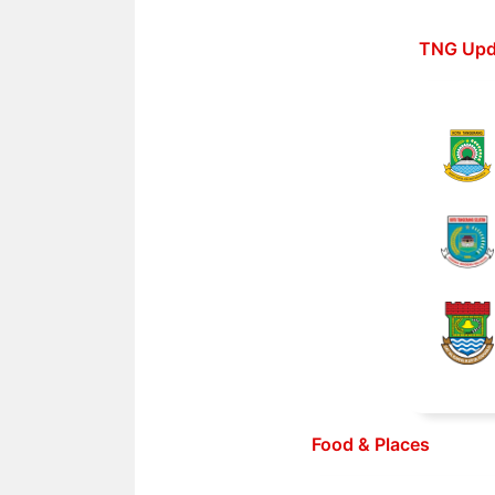
Langsung
ke
TNG Upd
isi
Food & Places