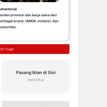
dvertorial
onten promosi dan kerja sama dari
erbagai brand, UMKM, instansi, dan
komunitas.
KDN Tinggi!
Pasang Iklan di Sini
300×375 px