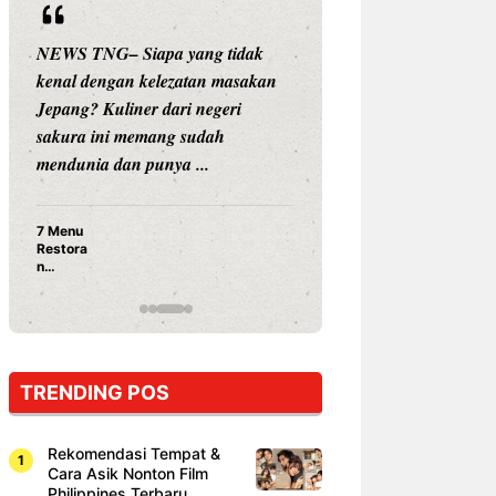
iapa yang tidak
NEWS TNG– Siapa sangka, dua
 kelezatan masakan
nama besar di dunia hiburan,
er dari negeri
Nunung Srimulat dan Vicky
emang sudah
Prasetyo, kini merambah dunia
 punya ...
kuliner dengan ...
Nunung Srimulat & Vicky
Prasetyo Buka Restoran
Ayam Panggang! Cuma Rp
15 Ribu, Resep Rahasia
Mami Bikin Nagih!
TRENDING POS
Rekomendasi Tempat &
Cara Asik Nonton Film
Philippines Terbaru