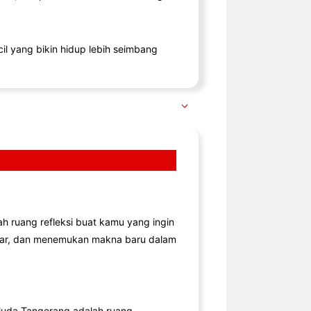
il yang bikin hidup lebih seimbang
lah ruang refleksi buat kamu yang ingin
jar, dan menemukan makna baru dalam
uda Tangerang adalah ruang