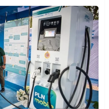
NEWS TNG– Pernah gak sih
NEWS TNG– S
kamu mulai ngerjain sesuatu cuma
kenal dengan
buat iseng-iseng, eh ternyata malah
Jepang? Kulin
jadi peluang bisnis yang
sakura ini m
menguntungkan? ...
mendunia dan
7 Menu
Dari Iseng Jadi Cuan: Kisah
Restora
TUM_ATUL yang Ubah
n
Hampers Jadi Bisnis Kece
Jepang
yang
Wajib
Dicoba,
Bukan
Cuma
Sushi!