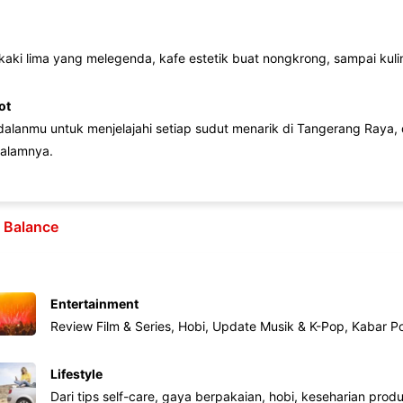
 kaki lima yang melegenda, kafe estetik buat nongkrong, sampai kuline
ot
lanmu untuk menjelajahi setiap sudut menarik di Tangerang Raya, d
alamnya.
e Balance
Entertainment
Review Film & Series, Hobi, Update Musik & K-Pop, Kabar P
Lifestyle
Dari tips self-care, gaya berpakaian, hobi, keseharian produk