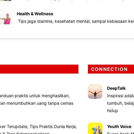
Health & Wellness
Tips jaga stamina, kesehatan mental, sampai kebiasaan kec
CONNECTION
DeepTalk
nduan praktis untuk menghasilkan,
Inspirasi ada
 dan menumbuhkan uang tanpa cemas
tumbuh, bela
hidup
ker Terupdate, Tips Praktis Dunia Kerja,
Youth Voice
ta & Tren Ketenagakerjaan
Suara Anak M