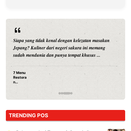
Siapa yang tidak kenal dengan kelezatan masakan
Jepang? Kuliner dari negeri sakura ini memang
sudah mendunia dan punya tempat khusus ...
7 Menu
Restora
n
Jepang
yang
Wajib
Dicoba,
Bukan
Cuma
TRENDING POS
Sushi!