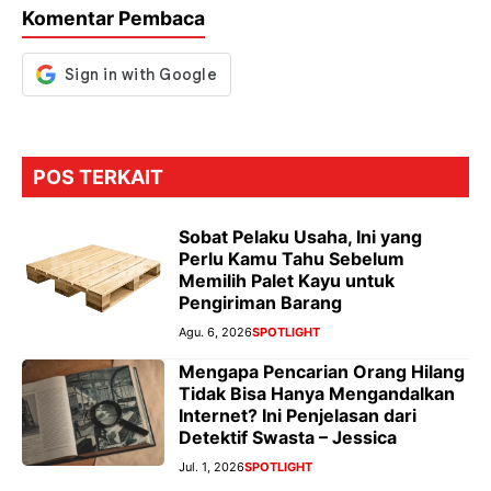
Komentar Pembaca
o
p
m
g
k
p
er
POS TERKAIT
Sobat Pelaku Usaha, Ini yang
Perlu Kamu Tahu Sebelum
Memilih Palet Kayu untuk
Pengiriman Barang
Agu. 6, 2026
SPOTLIGHT
Mengapa Pencarian Orang Hilang
Tidak Bisa Hanya Mengandalkan
Internet? Ini Penjelasan dari
Detektif Swasta – Jessica
Jul. 1, 2026
SPOTLIGHT