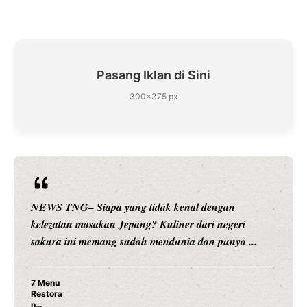
Pasang Iklan di Sini
300×375 px
ngan
NEWS TNG– Siapa sangka, dua nama besar 
 negeri
hiburan, Nunung Srimulat dan Vicky Prasetyo
punya ...
merambah dunia kuliner dengan ...
Nunung Srimulat & Vicky Prasetyo Buka
Ayam Panggang! Cuma Rp 15 Ribu, Res
Rahasia Mami Bikin Nagih!