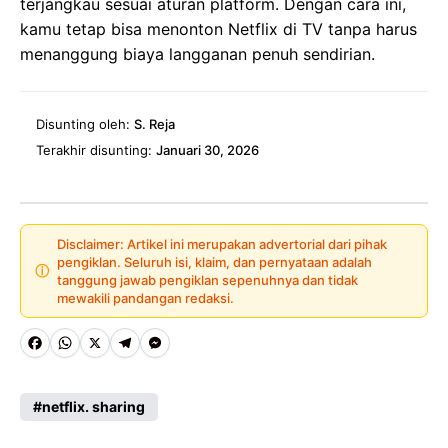
terjangkau sesuai aturan platform. Dengan cara ini,
kamu tetap bisa menonton Netflix di TV tanpa harus
menanggung biaya langganan penuh sendirian.
Disunting oleh:
S. Reja
Terakhir disunting:
Januari 30, 2026
Disclaimer: Artikel ini merupakan advertorial dari pihak
pengiklan. Seluruh isi, klaim, dan pernyataan adalah
ⓘ
tanggung jawab pengiklan sepenuhnya dan tidak
mewakili pandangan redaksi.
Fa
W
X
Te
M
ce
ha
le
es
netflix. sharing
b
ts
gr
se
o
A
a
n