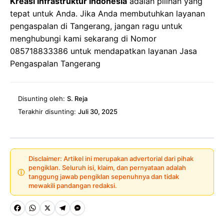
Kreasi Infrastruktur Indonesia
adalah pilihan yang
tepat untuk Anda.
Jika Anda membutuhkan layanan
pengaspalan di Tangerang, jangan ragu untuk
menghubungi kami sekarang di Nomor
085718833386
untuk mendapatkan layanan Jasa
Pengaspalan Tangerang
Disunting oleh:
S. Reja
Terakhir disunting:
Juli 30, 2025
Disclaimer: Artikel ini merupakan advertorial dari pihak
pengiklan. Seluruh isi, klaim, dan pernyataan adalah
ⓘ
tanggung jawab pengiklan sepenuhnya dan tidak
mewakili pandangan redaksi.
Fa
W
X
Te
M