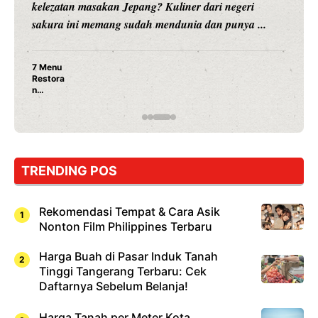
hiburan, Nunung Srimulat dan Vicky Prasetyo, kini
merambah dunia kuliner dengan ...
Nunung Srimulat & Vicky Prasetyo Buka Restoran
Ayam Panggang! Cuma Rp 15 Ribu, Resep
Rahasia Mami Bikin Nagih!
TRENDING POS
Rekomendasi Tempat & Cara Asik
Nonton Film Philippines Terbaru
Harga Buah di Pasar Induk Tanah
Tinggi Tangerang Terbaru: Cek
Daftarnya Sebelum Belanja!
Harga Tanah per Meter Kota