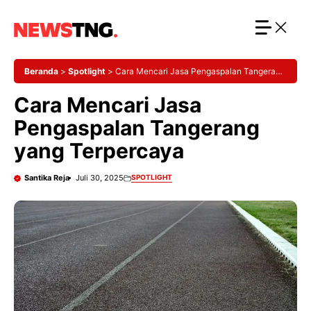
Langsung
ke
isi
Beranda
>
Spotlight
>
Cara Mencari Jasa Pengaspalan Tangerang
yang Terpercaya
Cara Mencari Jasa
Pengaspalan Tangerang
yang Terpercaya
Santika Reja
Juli 30, 2025
SPOTLIGHT