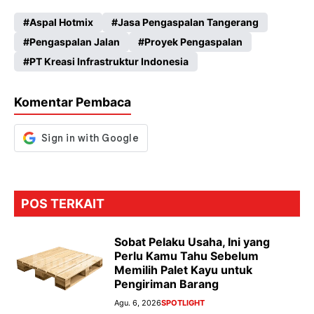
ce
ha
le
es
Aspal Hotmix
Jasa Pengaspalan Tangerang
b
ts
gr
se
Pengaspalan Jalan
Proyek Pengaspalan
o
A
a
n
PT Kreasi Infrastruktur Indonesia
o
p
m
g
k
p
er
Komentar Pembaca
POS TERKAIT
Sobat Pelaku Usaha, Ini yang
Perlu Kamu Tahu Sebelum
Memilih Palet Kayu untuk
Pengiriman Barang
Agu. 6, 2026
SPOTLIGHT