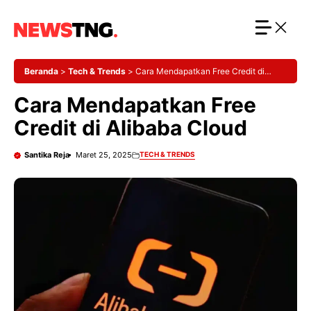
Langsung
ke
isi
Beranda
>
Tech & Trends
>
Cara Mendapatkan Free Credit di
Alibaba Cloud
Cara Mendapatkan Free
Credit di Alibaba Cloud
Santika Reja
Maret 25, 2025
TECH & TRENDS