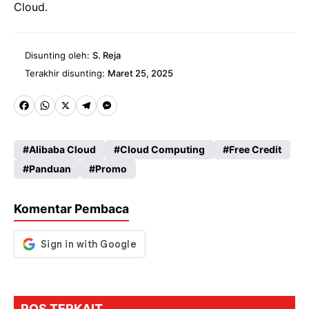
Cloud.
Disunting oleh:
S. Reja
Terakhir disunting:
Maret 25, 2025
Fa
W
X
Te
M
ce
ha
le
es
Alibaba Cloud
Cloud Computing
Free Credit
b
ts
gr
se
Panduan
Promo
o
A
a
n
o
p
m
g
Komentar Pembaca
k
p
er
POS TERKAIT