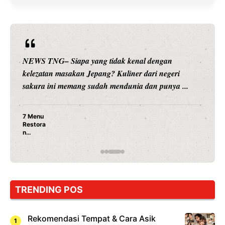
NEWS TNG– Siapa sangka, dua nama besar di dunia
hiburan, Nunung Srimulat dan Vicky Prasetyo, kini
merambah dunia kuliner dengan ...
Nunung Srimulat & Vicky Prasetyo Buka Restoran
Ayam Panggang! Cuma Rp 15 Ribu, Resep
Rahasia Mami Bikin Nagih!
TRENDING POS
Rekomendasi Tempat & Cara Asik