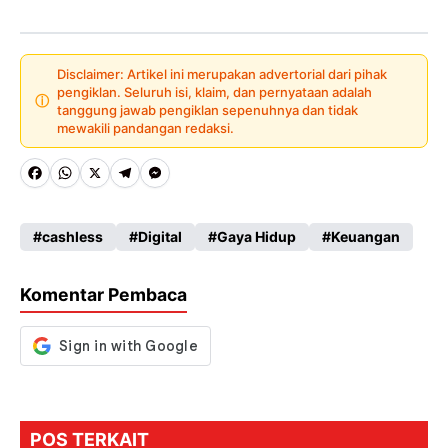
Disclaimer: Artikel ini merupakan advertorial dari pihak
pengiklan. Seluruh isi, klaim, dan pernyataan adalah
ⓘ
tanggung jawab pengiklan sepenuhnya dan tidak
mewakili pandangan redaksi.
Fa
W
X
Te
M
ce
ha
le
es
cashless
Digital
Gaya Hidup
Keuangan
b
ts
gr
se
o
A
a
n
Komentar Pembaca
o
p
m
g
k
p
er
POS TERKAIT