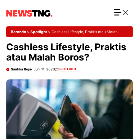
Langsung
ke
isi
Beranda
>
Spotlight
>
Cashless Lifestyle, Praktis atau Malah
Boros?
Cashless Lifestyle, Praktis
atau Malah Boros?
Santika Reja
Juni 11, 2026
SPOTLIGHT