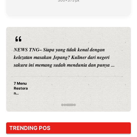
300×375 px
NEWS TNG– Siapa sangka, dua nama besar di dunia
hiburan, Nunung Srimulat dan Vicky Prasetyo, kini
merambah dunia kuliner dengan ...
Nunung Srimulat & Vicky Prasetyo Buka Restoran
Ayam Panggang! Cuma Rp 15 Ribu, Resep
Rahasia Mami Bikin Nagih!
TRENDING POS