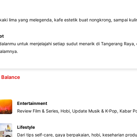
 kaki lima yang melegenda, kafe estetik buat nongkrong, sampai kuline
ot
lanmu untuk menjelajahi setiap sudut menarik di Tangerang Raya, d
alamnya.
e Balance
Entertainment
Review Film & Series, Hobi, Update Musik & K-Pop, Kabar P
Lifestyle
Dari tips self-care, gaya berpakaian, hobi, keseharian produk