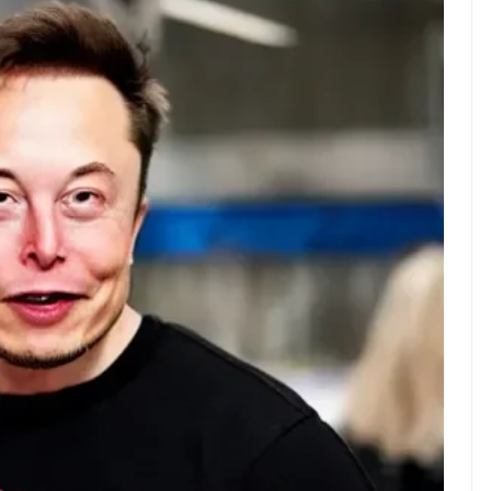
WS TNG– Pernah gak sih
NEWS TNG– Siapa yang 
mu mulai ngerjain sesuatu cuma
kenal dengan kelezatan 
at iseng-iseng, eh ternyata malah
Jepang? Kuliner dari neg
di peluang bisnis yang
sakura ini memang sudah
nguntungkan? ...
mendunia dan punya ...
7 Menu
Dari Iseng Jadi Cuan: Kisah
Restora
TUM_ATUL yang Ubah
n
Hampers Jadi Bisnis Kece
Jepang
yang
Wajib
Dicoba,
Bukan
Cuma
Sushi!