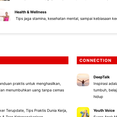
Health & Wellness
Tips jaga stamina, kesehatan mental, sampai kebiasaan kec
CONNECTION
DeepTalk
nduan praktis untuk menghasilkan,
Inspirasi ada
 dan menumbuhkan uang tanpa cemas
tumbuh, bela
hidup
ker Terupdate, Tips Praktis Dunia Kerja,
Youth Voice
ta & Tren Ketenagakerjaan
Suara Anak M