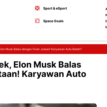
Sport & eSport
A
K
Space Goals
b
 Elon Musk Balas dengan Oven Jutaan! Karyawan Auto Betah?
ek, Elon Musk Balas
taan! Karyawan Auto