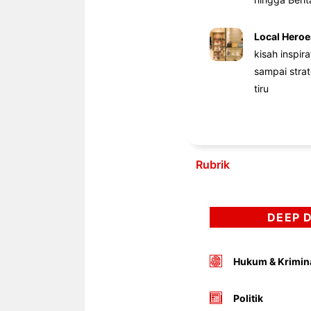
Local Heroe
kisah inspir
sampai stra
tiru
Rubrik
DEEP 
Hukum & Krimin
Politik