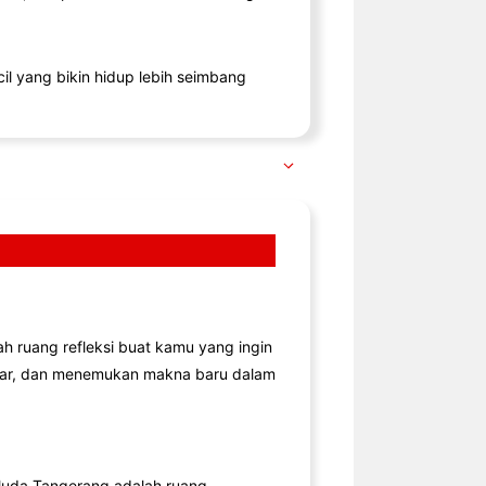
il yang bikin hidup lebih seimbang
lah ruang refleksi buat kamu yang ingin
jar, dan menemukan makna baru dalam
uda Tangerang adalah ruang