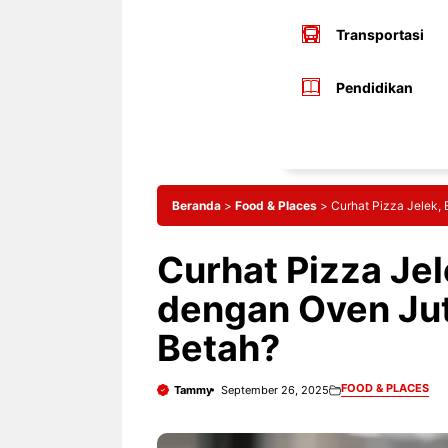
Transportasi
Pendidikan
Beranda
>
Food & Places
>
Curhat Pizza Jelek,
Curhat Pizza Jel
dengan Oven Ju
Betah?
FOOD & PLACES
Tammy
September 26, 2025