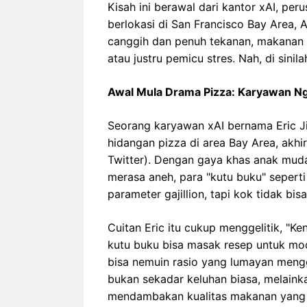
Kisah ini berawal dari kantor xAI, pe
berlokasi di San Francisco Bay Area, 
canggih dan penuh tekanan, makanan s
atau justru pemicu stres. Nah, di sinil
Awal Mula Drama Pizza: Karyawan N
Seorang karyawan xAI bernama Eric J
hidangan pizza di area Bay Area, akh
Twitter). Dengan gaya khas anak muda
merasa aneh, para "kutu buku" seper
parameter gajillion, tapi kok tidak b
Cuitan Eric itu cukup menggelitik, "K
kutu buku bisa masak resep untuk mod
bisa nemuin rasio yang lumayan menggug
bukan sekadar keluhan biasa, melaink
mendambakan kualitas makanan yang le