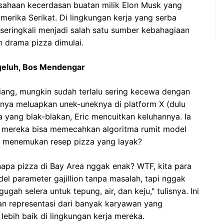
rusahaan kecerdasan buatan milik Elon Musk yang
Amerika Serikat. Di lingkungan kerja yang serba
eringkali menjadi salah satu sumber kebahagiaan
ah drama pizza dimulai.
geluh, Bos Mendengar
iang, mungkin sudah terlalu sering kecewa dengan
irnya meluapkan unek-uneknya di platform X (dulu
 yang blak-blakan, Eric mencuitkan keluhannya. Ia
ti mereka bisa memecahkan algoritma rumit model
isa menemukan resep pizza yang layak?
enapa pizza di Bay Area nggak enak? WTF, kita para
el parameter gajillion tanpa masalah, tapi nggak
ah selera untuk tepung, air, dan keju," tulisnya. Ini
an representasi dari banyak karyawan yang
bih baik di lingkungan kerja mereka.