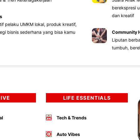
berekspresi u
dan kreatif
s
atif pelaku UMKM lokal, produk kreatif,
tegi bisnis sederhana yang bisa kamu
Community 
Liputan berb
tumbuh, bere
DIVE
LIFE ESSENTIALS
al
Tech & Trends
Auto Vibes