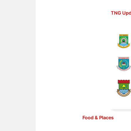
Langsung
ke
TNG Upd
isi
Food & Places