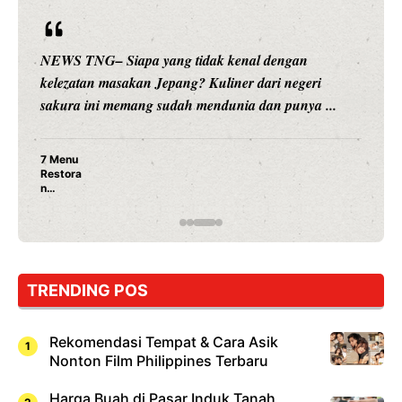
NEWS TNG– Siapa yang tidak kenal dengan
kelezatan masakan Jepang? Kuliner dari negeri
sakura ini memang sudah mendunia dan punya ...
7 Menu
Restora
n
Jepang
yang
Wajib
Dicoba,
Bukan
Cuma
TRENDING POS
Sushi!
Rekomendasi Tempat & Cara Asik
Nonton Film Philippines Terbaru
Harga Buah di Pasar Induk Tanah