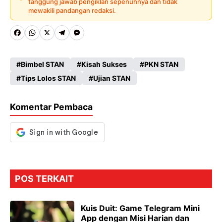
tanggung jawab pengiklan sepenuhnya dan tidak
mewakili pandangan redaksi.
Fa
W
X
Te
M
ce
ha
le
es
Bimbel STAN
Kisah Sukses
PKN STAN
b
ts
gr
se
Tips Lolos STAN
Ujian STAN
o
A
a
n
o
p
m
g
Komentar Pembaca
k
p
er
POS TERKAIT
Kuis Duit: Game Telegram Mini
App dengan Misi Harian dan