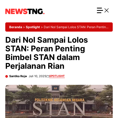
Langsung
ke
isi
Beranda
>
Spotlight
>
Dari Nol Sampai Lolos STAN: Peran Penting
Bimbel STAN dalam Perjalanan Rian
Dari Nol Sampai Lolos
STAN: Peran Penting
Bimbel STAN dalam
Perjalanan Rian
Santika Reja
Juli 10, 2025
SPOTLIGHT