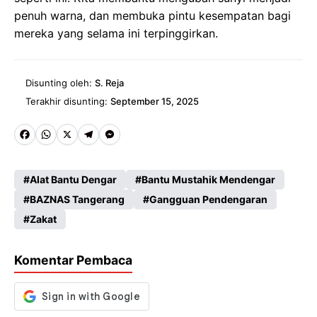
penuh warna, dan membuka pintu kesempatan bagi
mereka yang selama ini terpinggirkan.
Disunting oleh:
S. Reja
Terakhir disunting:
September 15, 2025
Fa
W
X
Te
M
ce
ha
le
es
Alat Bantu Dengar
Bantu Mustahik Mendengar
b
ts
gr
se
BAZNAS Tangerang
Gangguan Pendengaran
o
A
a
n
Zakat
o
p
m
g
k
p
er
Komentar Pembaca