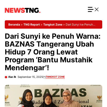
Langsung
ke
isi
Beranda
>
TNG Report
>
Tangkot Zone
>
Dari Sunyi ke Penuh
Warna: BAZNAS Tangerang Ubah Hidup 7 Orang Lewat Program
Dari Sunyi ke Penuh Warna:
‘Bantu Mustahik Mendengar’!
BAZNAS Tangerang Ubah
Hidup 7 Orang Lewat
Program ‘Bantu Mustahik
Mendengar’!
Ifan R
September 15, 2025
TANGKOT ZONE