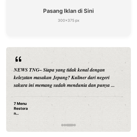
Pasang Iklan di Sini
300×375 px
NEWS TNG– Siapa sangka, dua nama besar di dunia
hiburan, Nunung Srimulat dan Vicky Prasetyo, kini
merambah dunia kuliner dengan ...
Nunung Srimulat & Vicky Prasetyo Buka Restoran
Ayam Panggang! Cuma Rp 15 Ribu, Resep
Rahasia Mami Bikin Nagih!