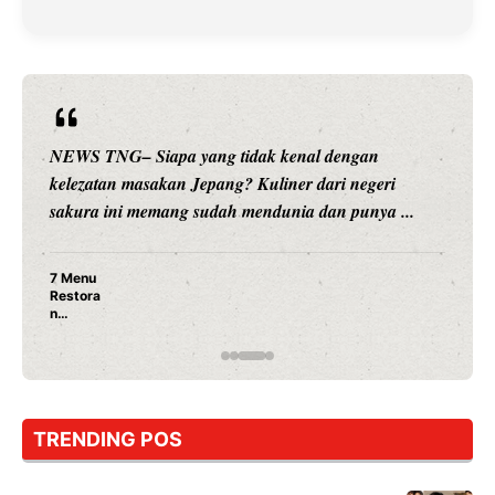
n
NEWS TNG– Siapa sangka, dua nama besar di 
eri
hiburan, Nunung Srimulat dan Vicky Prasetyo, k
ya ...
merambah dunia kuliner dengan ...
Nunung Srimulat & Vicky Prasetyo Buka Re
Ayam Panggang! Cuma Rp 15 Ribu, Resep
Rahasia Mami Bikin Nagih!
TRENDING POS