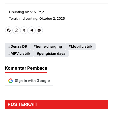
Disunting oleh:
S. Reja
Terakhir disunting:
Oktober 2, 2025
Fa
W
X
Te
M
ce
ha
le
es
Denza D9
home charging
Mobil Listrik
b
ts
gr
se
MPV Listrik
pengisian daya
o
A
a
n
o
p
m
g
Komentar Pembaca
k
p
er
POS TERKAIT