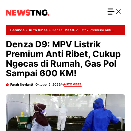
Langsung
ke
isi
Beranda
>
Auto Vibes
>
Denza D9: MPV Listrik Premium Anti
Ribet, Cukup Ngecas di Rumah, Gas Pol Sampai 600 KM!
Denza D9: MPV Listrik
Premium Anti Ribet, Cukup
Ngecas di Rumah, Gas Pol
Sampai 600 KM!
Farah Novianti
Oktober 2, 2025
AUTO VIBES