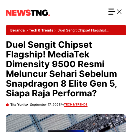
Langsung
ke
isi
Beranda
>
Tech & Trends
>
Duel Sengit Chipset Flagship!
MediaTek Dimensity 9500 Resmi Meluncur Sehari Sebelum
Duel Sengit Chipset
Snapdragon 8 Elite Gen 5, Siapa Raja Performa?
Flagship! MediaTek
Dimensity 9500 Resmi
Meluncur Sehari Sebelum
Snapdragon 8 Elite Gen 5,
Siapa Raja Performa?
Tita Yunita
September 17, 2025
TECH & TRENDS