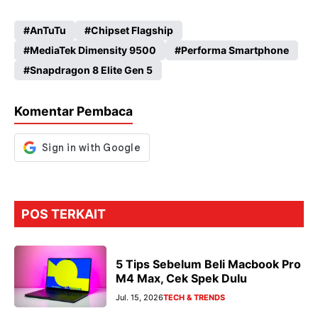
ce
ha
le
es
AnTuTu
Chipset Flagship
b
ts
gr
se
MediaTek Dimensity 9500
Performa Smartphone
o
A
a
n
Snapdragon 8 Elite Gen 5
o
p
m
g
k
p
er
Komentar Pembaca
POS TERKAIT
5 Tips Sebelum Beli Macbook Pro
M4 Max, Cek Spek Dulu
Jul. 15, 2026
TECH & TRENDS