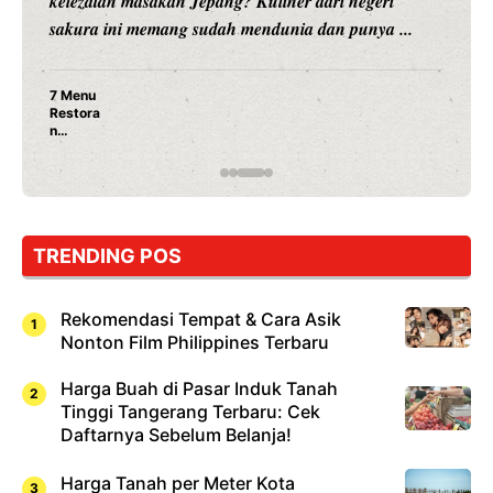
hiburan, Nunung Srimulat dan Vicky Prasetyo, kini
merambah dunia kuliner dengan ...
Nunung Srimulat & Vicky Prasetyo Buka Restoran
Ayam Panggang! Cuma Rp 15 Ribu, Resep
Rahasia Mami Bikin Nagih!
TRENDING POS
Rekomendasi Tempat & Cara Asik
Nonton Film Philippines Terbaru
Harga Buah di Pasar Induk Tanah
Tinggi Tangerang Terbaru: Cek
Daftarnya Sebelum Belanja!
Harga Tanah per Meter Kota