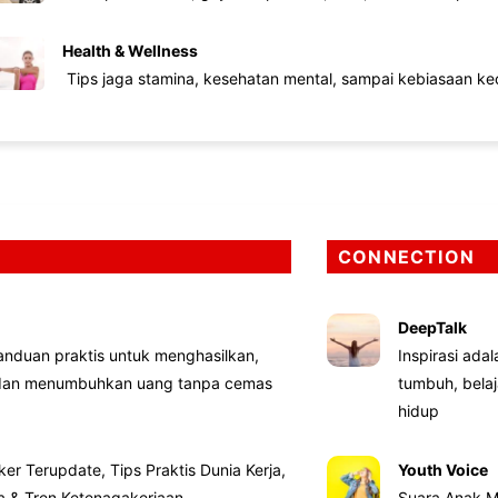
Health & Wellness
Tips jaga stamina, kesehatan mental, sampai kebiasaan kec
CONNECTION
DeepTalk
nduan praktis untuk menghasilkan,
Inspirasi ada
 dan menumbuhkan uang tanpa cemas
tumbuh, bela
hidup
ker Terupdate, Tips Praktis Dunia Kerja,
Youth Voice
ta & Tren Ketenagakerjaan
Suara Anak M