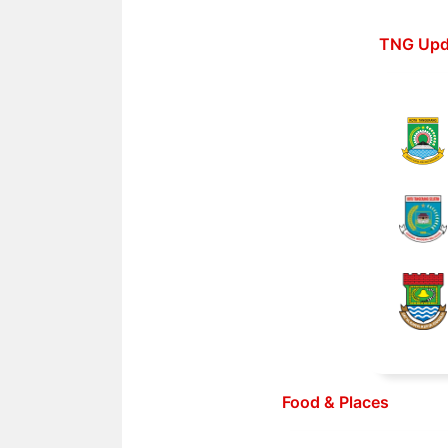
Langsung
ke
TNG Upd
isi
Food & Places