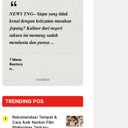
NEWS TNG– Siapa yang tidak
NEWS TNG– Siap
kenal dengan kelezatan masakan
nama besar di dun
Jepang? Kuliner dari negeri
Nunung Srimulat 
sakura ini memang sudah
Prasetyo, kini m
mendunia dan punya ...
kuliner dengan ...
7 Menu
Nunung S
Restora
Prasetyo
n
Ayam Pa
Jepang
15 Ribu,
yang
Mami Bik
Wajib
Dicoba,
Bukan
Cuma
TRENDING POS
Sushi!
Rekomendasi Tempat &
Cara Asik Nonton Film
Philippines Terbaru