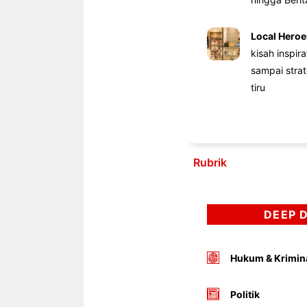
Local Heroe
kisah inspir
sampai stra
tiru
Rubrik
DEEP 
Hukum & Krimin
Politik