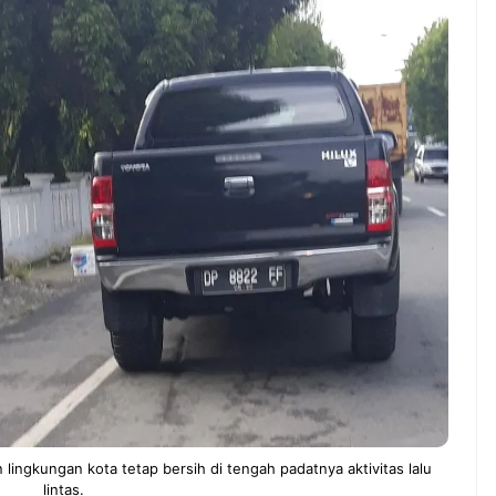
NEWS TNG– Pernah gak sih
NEWS T
kamu mulai ngerjain sesuatu cuma
kenal d
buat iseng-iseng, eh ternyata malah
Jepang?
ndung
jadi peluang bisnis yang
sakura 
menguntungkan? ...
menduni
7 Menu
Dari Iseng Jadi Cuan: Kisah
Restora
ta All
TUM_ATUL yang Ubah
n
Hampers Jadi Bisnis Kece
Jepang
yang
Wajib
Dicoba,
Bukan
Cuma
Sushi!
ingkungan kota tetap bersih di tengah padatnya aktivitas lalu
lintas.