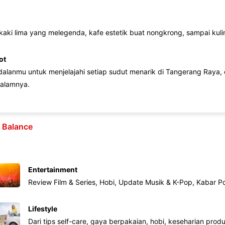
 kaki lima yang melegenda, kafe estetik buat nongkrong, sampai kuline
ot
lanmu untuk menjelajahi setiap sudut menarik di Tangerang Raya, d
alamnya.
e Balance
Entertainment
Review Film & Series, Hobi, Update Musik & K-Pop, Kabar P
Lifestyle
Dari tips self-care, gaya berpakaian, hobi, keseharian produk