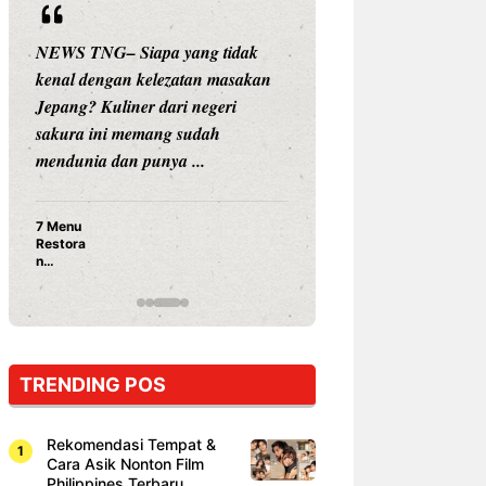
NG– Siapa yang tidak
NEWS TNG– Siapa sangka, d
engan kelezatan masakan
nama besar di dunia hiburan,
 Kuliner dari negeri
Nunung Srimulat dan Vicky
ini memang sudah
Prasetyo, kini merambah dunia
a dan punya ...
kuliner dengan ...
Nunung Srimulat & Vick
Prasetyo Buka Restoran
Ayam Panggang! Cuma 
15 Ribu, Resep Rahasia
Mami Bikin Nagih!
TRENDING POS
Rekomendasi Tempat &
Cara Asik Nonton Film
Philippines Terbaru