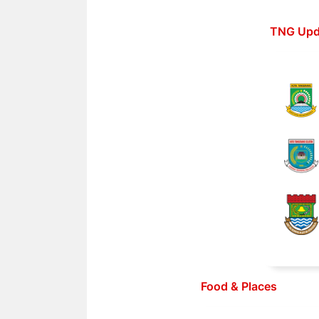
Langsung
ke
TNG Upd
isi
Food & Places