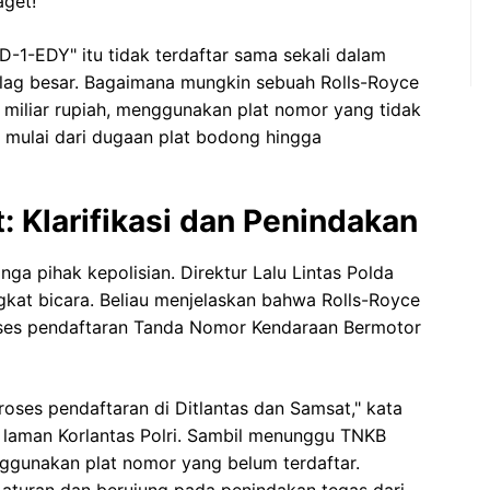
aget!
DD-1-EDY" itu tidak terdaftar sama sekali dalam
ed flag besar. Bagaimana mungkin sebuah Rolls-Royce
miliar rupiah, menggunakan plat nomor yang tidak
, mulai dari dugaan plat bodong hingga
: Klarifikasi dan Penindakan
linga pihak kepolisian. Direktur Lalu Lintas Polda
gkat bicara. Beliau menjelaskan bahwa Rolls-Royce
oses pendaftaran Tanda Nomor Kendaraan Bermotor
oses pendaftaran di Ditlantas dan Samsat," kata
i laman Korlantas Polri. Sambil menunggu TNKB
nggunakan plat nomor yang belum terdaftar.
r aturan dan berujung pada penindakan tegas dari