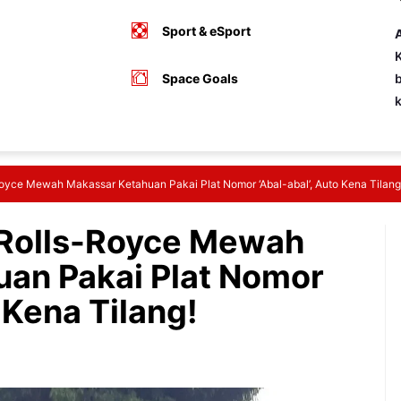
Sport & eSport
A
K
Space Goals
b
-Royce Mewah Makassar Ketahuan Pakai Plat Nomor ‘Abal-abal’, Auto Kena Tilang
! Rolls-Royce Mewah
an Pakai Plat Nomor
 Kena Tilang!