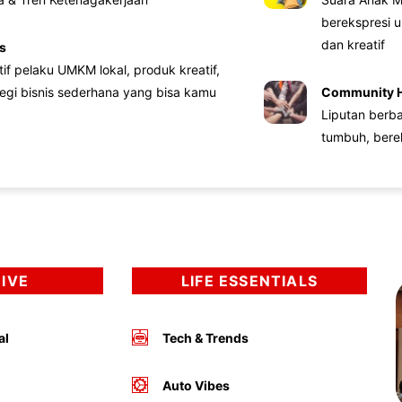
berekspresi u
dan kreatif
s
atif pelaku UMKM lokal, produk kreatif,
tegi bisnis sederhana yang bisa kamu
Community 
Liputan berb
tumbuh, bere
DIVE
LIFE ESSENTIALS
al
Tech & Trends
Auto Vibes