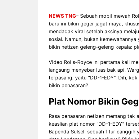
NEWS TNG
– Sebuah mobil mewah Rol
baru ini bikin geger jagat maya, khus
mendadak viral setelah aksinya melaj
sosial. Namun, bukan kemewahannya ya
bikin netizen geleng-geleng kepala: p
Video Rolls-Royce ini pertama kali m
langsung menyebar luas bak api. Warg
terpasang, yaitu "DD-1-EDY". Dih, ko
bikin penasaran?
Plat Nomor Bikin Geg
Rasa penasaran netizen memang tak a
keaslian plat nomor "DD-1-EDY" terse
Bapenda Sulsel, sebuah fitur canggih