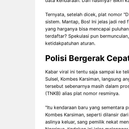
data kendaraan. Dan hasilnya? Bikin k
Ternyata, setelah dicek, plat nomor "
sistem. Mantap, Bos! Ini jelas jadi r
yang harganya bisa mencapai puluhan 
terdaftar? Spekulasi pun bermunculan
ketidakpatuhan aturan.
Polisi Bergerak Cepat
Kabar viral ini tentu saja sampai ke te
Sulsel, Kombes Karsiman, langsung an
tersebut sebenarnya masih dalam pr
(TNKB) alias plat nomor resminya.
"Itu kendaraan baru yang sementara pr
Kombes Karsiman, seperti dilansir dar
aslinya keluar, sang pemilik nekat me
Ngerinya, tindakan ini jelas melangga