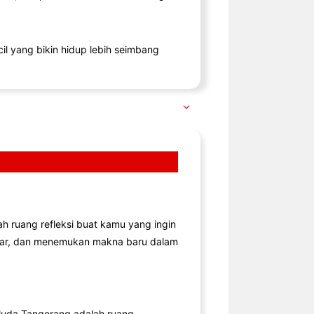
il yang bikin hidup lebih seimbang
lah ruang refleksi buat kamu yang ingin
jar, dan menemukan makna baru dalam
uda Tangerang adalah ruang