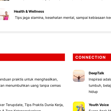
Health & Wellness
Tips jaga stamina, kesehatan mental, sampai kebiasaan kec
CONNECTION
DeepTalk
nduan praktis untuk menghasilkan,
Inspirasi ada
 dan menumbuhkan uang tanpa cemas
tumbuh, bela
hidup
ker Terupdate, Tips Praktis Dunia Kerja,
Youth Voice
ta & Tren Ketenagakerjaan
Suara Anak M