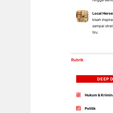
Local Heroe
kisah inspir
sampai stra
tiru
Rubrik
DEEP 
Hukum & Krimin
Politik