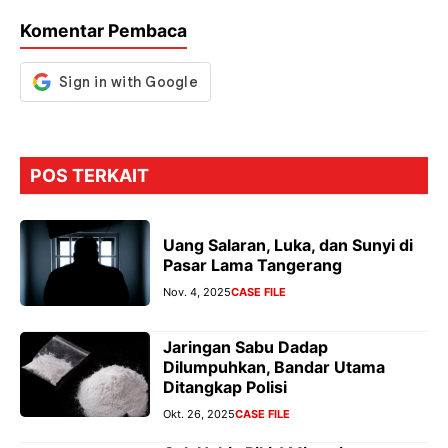
o
p
m
g
Komentar Pembaca
k
p
er
POS TERKAIT
Uang Salaran, Luka, dan Sunyi di
Pasar Lama Tangerang
Nov. 4, 2025
CASE FILE
Jaringan Sabu Dadap
Dilumpuhkan, Bandar Utama
Ditangkap Polisi
Okt. 26, 2025
CASE FILE