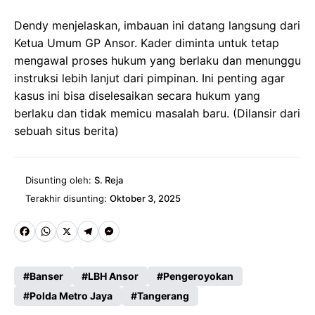
Dendy menjelaskan, imbauan ini datang langsung dari
Ketua Umum GP Ansor. Kader diminta untuk tetap
mengawal proses hukum yang berlaku dan menunggu
instruksi lebih lanjut dari pimpinan. Ini penting agar
kasus ini bisa diselesaikan secara hukum yang
berlaku dan tidak memicu masalah baru. (Dilansir dari
sebuah situs berita)
Disunting oleh:
S. Reja
Terakhir disunting:
Oktober 3, 2025
Fa
W
X
Te
M
ce
ha
le
es
Banser
LBH Ansor
Pengeroyokan
b
ts
gr
se
Polda Metro Jaya
Tangerang
o
A
a
n