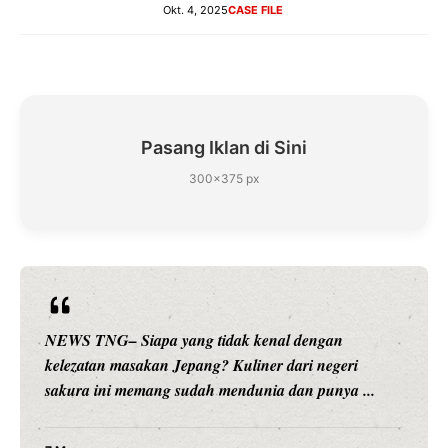
Okt. 4, 2025
CASE FILE
Pasang Iklan di Sini
300×375 px
idak kenal dengan
NEWS TNG– Siapa sangka, du
 Kuliner dari negeri
hiburan, Nunung Srimulat dan 
mendunia dan punya ...
merambah dunia kuliner denga