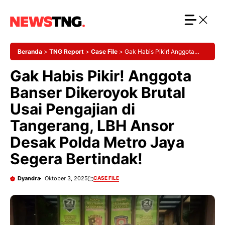
Langsung
ke
isi
Beranda
>
TNG Report
>
Case File
>
Gak Habis Pikir! Anggota
Banser Dikeroyok Brutal Usai Pengajian di Tangerang, LBH Ansor
Gak Habis Pikir! Anggota
Desak Polda Metro Jaya Segera Bertindak!
Banser Dikeroyok Brutal
Usai Pengajian di
Tangerang, LBH Ansor
Desak Polda Metro Jaya
Segera Bertindak!
Dyandra
Oktober 3, 2025
CASE FILE