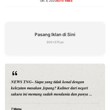
Okt. 4, 2025
AUTO VIBES
Pasang Iklan di Sini
300×375 px
NEWS TNG– Siapa sangka, dua nama besar di dunia
hiburan, Nunung Srimulat dan Vicky Prasetyo, kini
merambah dunia kuliner dengan ...
Nunung Srimulat & Vicky Prasetyo Buka Restoran