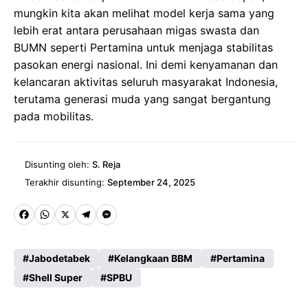
mungkin kita akan melihat model kerja sama yang
lebih erat antara perusahaan migas swasta dan
BUMN seperti Pertamina untuk menjaga stabilitas
pasokan energi nasional. Ini demi kenyamanan dan
kelancaran aktivitas seluruh masyarakat Indonesia,
terutama generasi muda yang sangat bergantung
pada mobilitas.
Disunting oleh:
S. Reja
Terakhir disunting:
September 24, 2025
Fa
W
X
Te
M
ce
ha
le
es
Jabodetabek
Kelangkaan BBM
Pertamina
b
ts
gr
se
Shell Super
SPBU
o
A
a
n
o
p
m
g