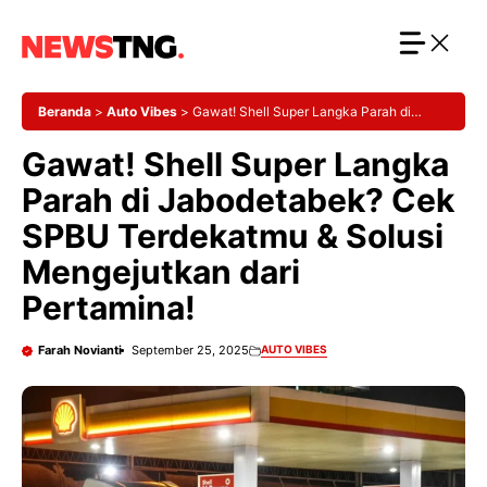
Langsung
ke
isi
Beranda
>
Auto Vibes
>
Gawat! Shell Super Langka Parah di
Jabodetabek? Cek SPBU Terdekatmu & Solusi Mengejutkan dari
Gawat! Shell Super Langka
Pertamina!
Parah di Jabodetabek? Cek
SPBU Terdekatmu & Solusi
Mengejutkan dari
Pertamina!
Farah Novianti
September 25, 2025
AUTO VIBES