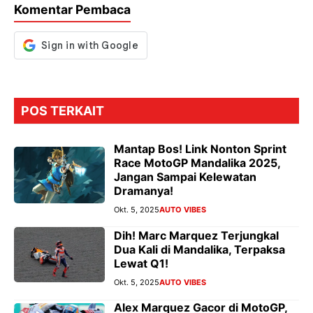
Komentar Pembaca
k
p
er
POS TERKAIT
Mantap Bos! Link Nonton Sprint
Race MotoGP Mandalika 2025,
Jangan Sampai Kelewatan
Dramanya!
Okt. 5, 2025
AUTO VIBES
Dih! Marc Marquez Terjungkal
Dua Kali di Mandalika, Terpaksa
Lewat Q1!
Okt. 5, 2025
AUTO VIBES
Alex Marquez Gacor di MotoGP,