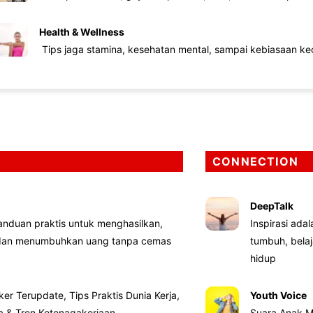
Health & Wellness
Tips jaga stamina, kesehatan mental, sampai kebiasaan kec
CONNECTION
DeepTalk
nduan praktis untuk menghasilkan,
Inspirasi ada
 dan menumbuhkan uang tanpa cemas
tumbuh, bela
hidup
ker Terupdate, Tips Praktis Dunia Kerja,
Youth Voice
ta & Tren Ketenagakerjaan
Suara Anak M