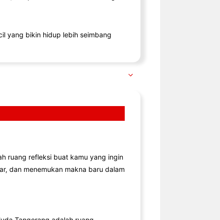
il yang bikin hidup lebih seimbang
lah ruang refleksi buat kamu yang ingin
jar, dan menemukan makna baru dalam
uda Tangerang adalah ruang