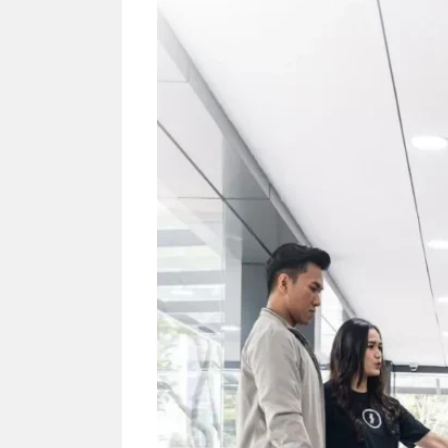
NEWS T
kenal d
Jepang?
sakura
menduni
7 Menu
Restora
n
Jepang
yang
Wajib
Dicoba,
Bukan
Cuma
Sushi!