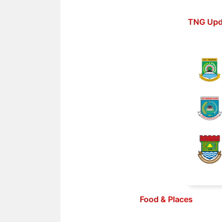
Langsung
ke
TNG Upd
isi
Food & Places