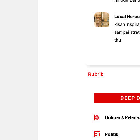
Local Heroe
kisah inspir
sampai stra
tiru
Rubrik
DEEP 
Hukum & Krimin
Politik