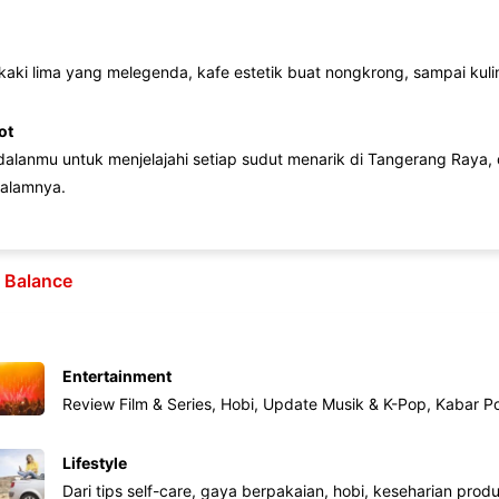
 kaki lima yang melegenda, kafe estetik buat nongkrong, sampai kuline
ot
lanmu untuk menjelajahi setiap sudut menarik di Tangerang Raya, d
alamnya.
e Balance
Entertainment
Review Film & Series, Hobi, Update Musik & K-Pop, Kabar P
Lifestyle
Dari tips self-care, gaya berpakaian, hobi, keseharian produk