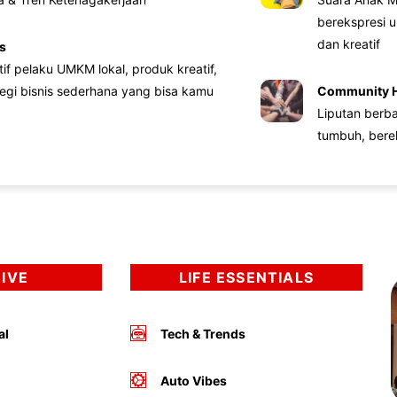
berekspresi u
dan kreatif
s
atif pelaku UMKM lokal, produk kreatif,
tegi bisnis sederhana yang bisa kamu
Community 
Liputan berb
tumbuh, bere
DIVE
LIFE ESSENTIALS
al
Tech & Trends
Auto Vibes