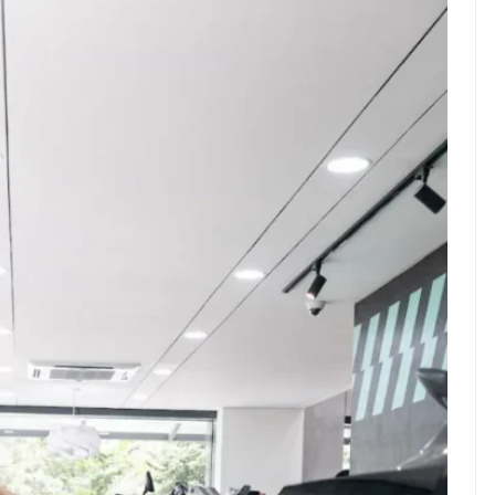
NG– Siapa yang tidak
NEWS TNG– Siapa sangka, d
engan kelezatan masakan
nama besar di dunia hiburan,
 Kuliner dari negeri
Nunung Srimulat dan Vicky
 ini memang sudah
Prasetyo, kini merambah duni
a dan punya ...
kuliner dengan ...
Nunung Srimulat & Vick
Prasetyo Buka Restora
Ayam Panggang! Cuma
15 Ribu, Resep Rahasia
Mami Bikin Nagih!