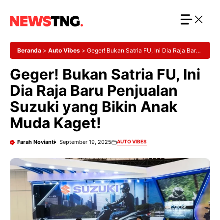
Langsung
ke
isi
Beranda
>
Auto Vibes
>
Geger! Bukan Satria FU, Ini Dia Raja Baru
Penjualan Suzuki yang Bikin Anak Muda Kaget!
Geger! Bukan Satria FU, Ini
Dia Raja Baru Penjualan
Suzuki yang Bikin Anak
Muda Kaget!
Farah Novianti
September 19, 2025
AUTO VIBES