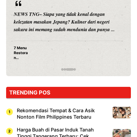
NEWS TNG– Siapa sangka, dua nama besar di duni
hiburan, Nunung Srimulat dan Vicky Prasetyo, kini
.
merambah dunia kuliner dengan ...
Nunung Srimulat & Vicky Prasetyo Buka Restoran
Ayam Panggang! Cuma Rp 15 Ribu, Resep
Rahasia Mami Bikin Nagih!
TRENDING POS
Rekomendasi Tempat & Cara Asik
Nonton Film Philippines Terbaru
Harga Buah di Pasar Induk Tanah
Tinggi Tangerang Terbaru: Cek