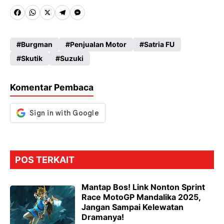
Fa
W
X
Te
M
ce
ha
le
es
Burgman
Penjualan Motor
Satria FU
b
ts
gr
se
Skutik
Suzuki
o
A
a
n
o
p
m
g
Komentar Pembaca
k
p
er
POS TERKAIT
Mantap Bos! Link Nonton Sprint
Race MotoGP Mandalika 2025,
Jangan Sampai Kelewatan
Dramanya!