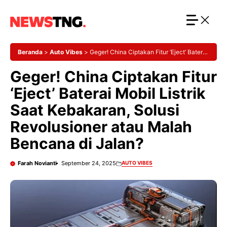
Langsung
ke
isi
Beranda
>
Auto Vibes
>
Geger! China Ciptakan Fitur ‘Eject’ Baterai
Mobil Listrik Saat Kebakaran, Solusi Revolusioner atau Malah
Geger! China Ciptakan Fitur
Bencana di Jalan?
‘Eject’ Baterai Mobil Listrik
Saat Kebakaran, Solusi
Revolusioner atau Malah
Bencana di Jalan?
Farah Novianti
September 24, 2025
AUTO VIBES