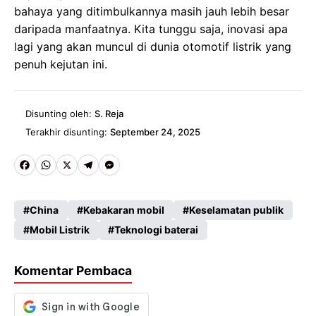
bahaya yang ditimbulkannya masih jauh lebih besar
daripada manfaatnya. Kita tunggu saja, inovasi apa
lagi yang akan muncul di dunia otomotif listrik yang
penuh kejutan ini.
Disunting oleh:
S. Reja
Terakhir disunting:
September 24, 2025
Fa
W
X
Te
M
ce
ha
le
es
China
Kebakaran mobil
Keselamatan publik
b
ts
gr
se
Mobil Listrik
Teknologi baterai
o
A
a
n
o
p
m
g
Komentar Pembaca
k
p
er