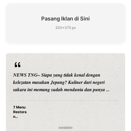
Pasang Iklan di Sini
300×375 px
NEWS TNG– Siapa sangka, dua nama besar di dunia
hiburan, Nunung Srimulat dan Vicky Prasetyo, kini
merambah dunia kuliner dengan ...
Nunung Srimulat & Vicky Prasetyo Buka Restoran
Ayam Panggang! Cuma Rp 15 Ribu, Resep
Rahasia Mami Bikin Nagih!