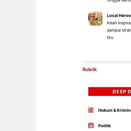
Local Heroe
kisah inspir
sampai stra
tiru
Rubrik
DEEP 
Hukum & Krimin
Politik