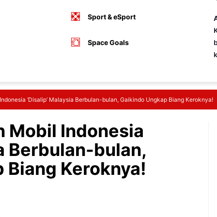
Sport & eSport
A
K
Space Goals
b
Indonesia ‘Disalip’ Malaysia Berbulan-bulan, Gaikindo Ungkap Biang Keroknya!
n Mobil Indonesia
ia Berbulan-bulan,
 Biang Keroknya!