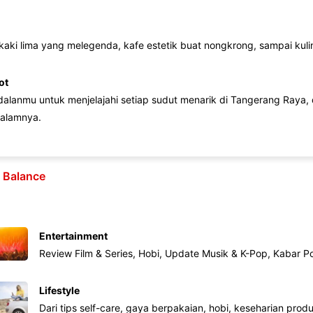
 kaki lima yang melegenda, kafe estetik buat nongkrong, sampai kuline
ot
lanmu untuk menjelajahi setiap sudut menarik di Tangerang Raya, d
alamnya.
e Balance
Entertainment
Review Film & Series, Hobi, Update Musik & K-Pop, Kabar P
Lifestyle
Dari tips self-care, gaya berpakaian, hobi, keseharian produk