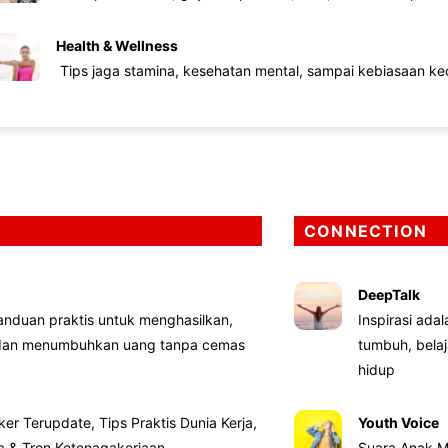
Health & Wellness
Tips jaga stamina, kesehatan mental, sampai kebiasaan kec
CONNECTION
DeepTalk
nduan praktis untuk menghasilkan,
Inspirasi ada
 dan menumbuhkan uang tanpa cemas
tumbuh, bela
hidup
ker Terupdate, Tips Praktis Dunia Kerja,
Youth Voice
ta & Tren Ketenagakerjaan
Suara Anak M