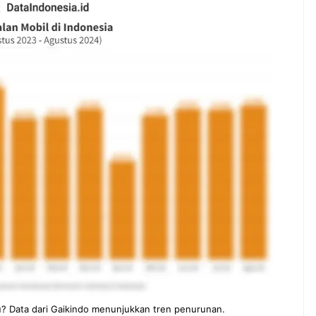
ndung –
NEWS TNG– Pernah gak sih
antian tahun
kamu mulai ngerjain sesuatu cuma
ll you can eat
buat iseng-iseng, eh ternyata malah
u Can Eat Bandung
jadi peluang bisnis yang
.
menguntungkan? ...
 2026, Kakkoii
Dari Iseng Jadi Cuan: Kisah
 Hadirkan Pesta All
TUM_ATUL yang Ubah
 Eat Mulai Rp
Hampers Jadi Bisnis Kece
0
su? Data dari Gaikindo menunjukkan tren penurunan.