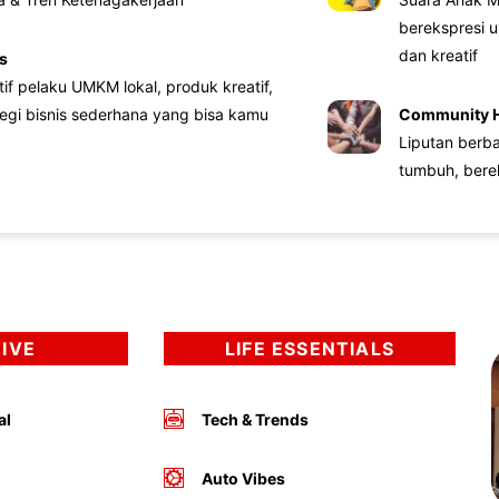
berekspresi u
dan kreatif
s
atif pelaku UMKM lokal, produk kreatif,
tegi bisnis sederhana yang bisa kamu
Community 
Liputan berb
tumbuh, bere
DIVE
LIFE ESSENTIALS
al
Tech & Trends
Auto Vibes