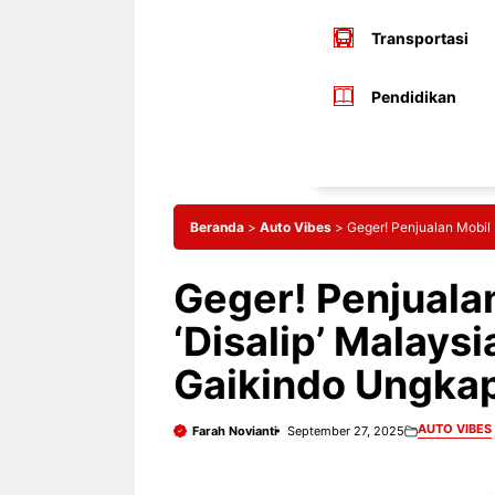
Transportasi
Pendidikan
Beranda
>
Auto Vibes
>
Geger! Penjualan Mobil 
Geger! Penjuala
‘Disalip’ Malays
Gaikindo Ungkap
AUTO VIBES
Farah Novianti
September 27, 2025