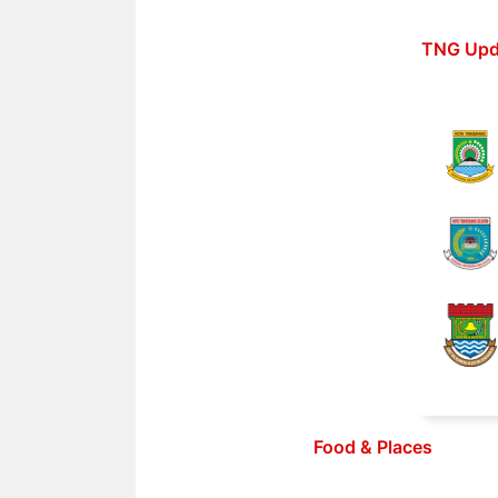
Langsung
ke
TNG Upd
isi
Food & Places