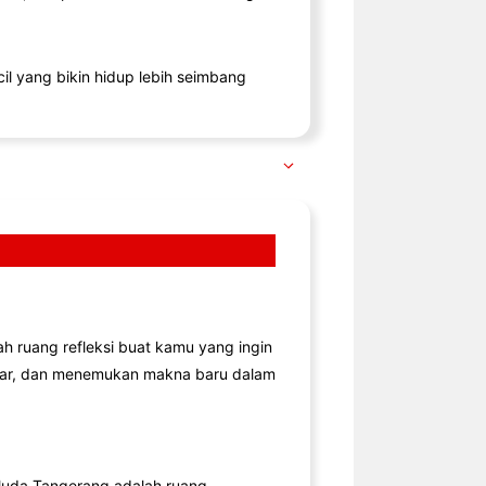
il yang bikin hidup lebih seimbang
lah ruang refleksi buat kamu yang ingin
jar, dan menemukan makna baru dalam
uda Tangerang adalah ruang