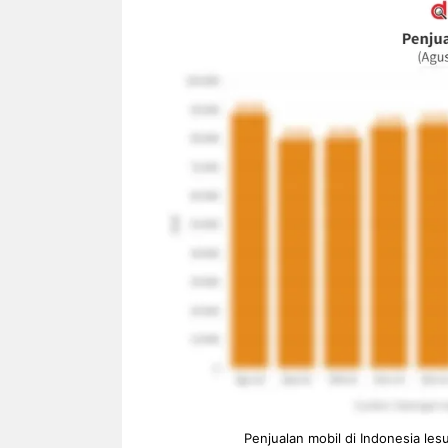
NEWS TNG– Siapa sangka, dua
NEWS TNG– Ba
nama besar di dunia hiburan,
Menyambut perg
Nunung Srimulat dan Vicky
2026, restoran a
Prasetyo, kini merambah dunia
Kakkoii All Yo
kuliner dengan ...
menghadirkan ..
Nunung Srimulat & Vicky
Sambut
Prasetyo Buka Restoran
Bandung
Ayam Panggang! Cuma Rp
You Can
15 Ribu, Resep Rahasia
145.00
Mami Bikin Nagih!
Penjualan mobil di Indonesia le