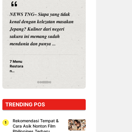
NEWS TNG– Siapa yang tidak
NEWS TNG– Siap
kenal dengan kelezatan masakan
nama besar di dun
Jepang? Kuliner dari negeri
Nunung Srimulat 
sakura ini memang sudah
Prasetyo, kini m
mendunia dan punya ...
kuliner dengan ...
7 Menu
Nunung S
Restora
Prasetyo
n
Ayam Pa
Jepang
15 Ribu,
yang
Mami Bik
Wajib
Dicoba,
Bukan
Cuma
TRENDING POS
Sushi!
Rekomendasi Tempat &
Cara Asik Nonton Film
Philippines Terbaru