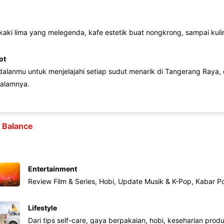
 kaki lima yang melegenda, kafe estetik buat nongkrong, sampai kuline
ot
lanmu untuk menjelajahi setiap sudut menarik di Tangerang Raya, d
alamnya.
e Balance
Entertainment
Review Film & Series, Hobi, Update Musik & K-Pop, Kabar P
Lifestyle
Dari tips self-care, gaya berpakaian, hobi, keseharian produk