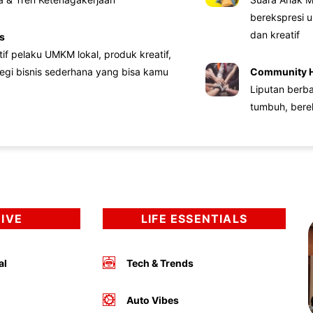
berekspresi u
dan kreatif
s
atif pelaku UMKM lokal, produk kreatif,
tegi bisnis sederhana yang bisa kamu
Community 
Liputan berb
tumbuh, bere
DIVE
LIFE ESSENTIALS
al
Tech & Trends
Auto Vibes