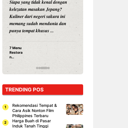
idak kenal dengan
Siapa sangka, dua nama besar di
sakan Jepang?
dunia hiburan, Nunung Srimulat
negeri sakura ini
dan Vicky Prasetyo, kini merambah
h mendunia dan
dunia kuliner dengan membuka
khusus ...
restoran ...
Nunung Srimulat & Vicky
Prasetyo Buka Restoran
Ayam Panggang! Cuma Rp
15 Ribu, Resep Rahasia
Mami Bikin Nagih!
TRENDING POS
Rekomendasi Tempat &
Cara Asik Nonton Film
Philippines Terbaru
Harga Buah di Pasar
Induk Tanah Tinggi