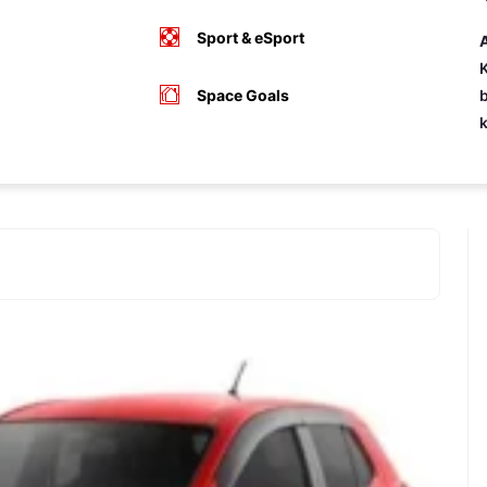
Sport & eSport
A
K
Space Goals
b