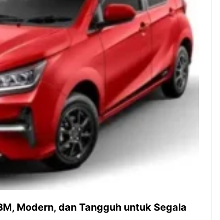
Pernah gak sih kamu mulai
Siapa yang t
ngerjain sesuatu cuma buat iseng-
kelezatan ma
iseng, eh ternyata malah jadi
Kuliner dari 
peluang bisnis yang
memang suda
menguntungkan? Nah, itulah ...
punya tempat 
7 Menu
Dari Iseng Jadi Cuan: Kisah
Restora
TUM_ATUL yang Ubah
n
Hampers Jadi Bisnis Kece
Jepang
yang
Wajib
Dicoba,
Bukan
Cuma
Sushi!
 BBM, Modern, dan Tangguh untuk Segala