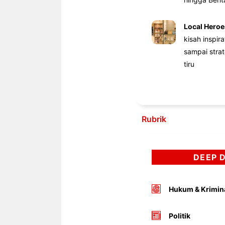
Local Heroe
kisah inspir
sampai stra
tiru
Rubrik
DEEP 
Hukum & Krimin
Politik