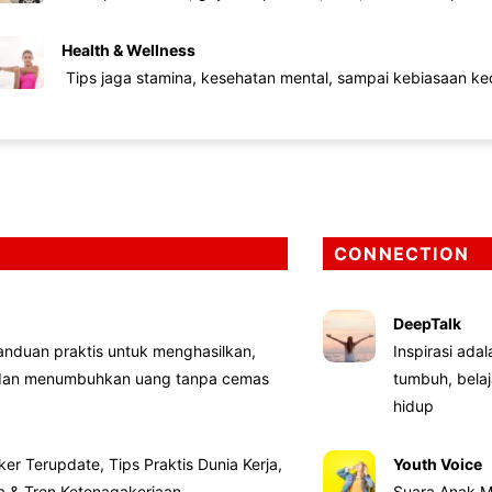
Health & Wellness
Tips jaga stamina, kesehatan mental, sampai kebiasaan kec
CONNECTION
DeepTalk
nduan praktis untuk menghasilkan,
Inspirasi ada
 dan menumbuhkan uang tanpa cemas
tumbuh, bela
hidup
ker Terupdate, Tips Praktis Dunia Kerja,
Youth Voice
ta & Tren Ketenagakerjaan
Suara Anak M