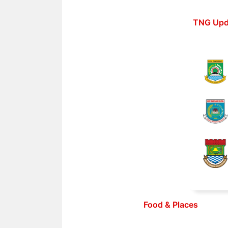
Langsung
ke
TNG Upd
isi
Food & Places