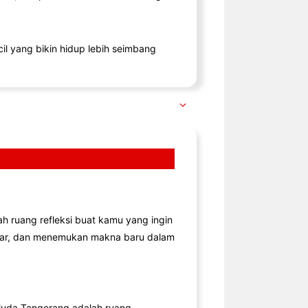
il yang bikin hidup lebih seimbang
lah ruang refleksi buat kamu yang ingin
jar, dan menemukan makna baru dalam
uda Tangerang adalah ruang