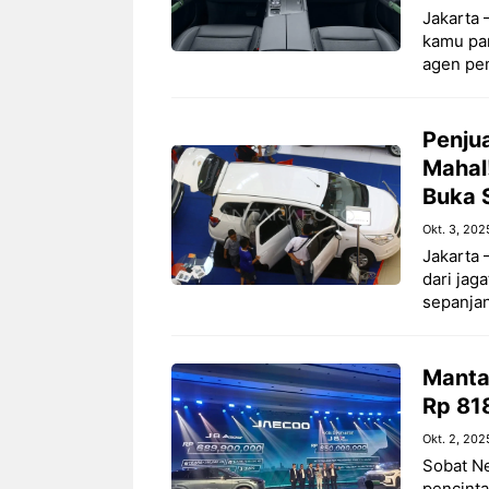
Jakarta 
kamu par
agen pe
Penju
Mahal!
Buka 
Okt. 3, 202
Jakarta
dari jag
sepanja
Manta
Rp 818
Okt. 2, 202
Sobat Ne
pencinta