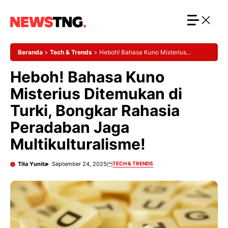
Langsung
ke
isi
Beranda
>
Tech & Trends
>
Heboh! Bahasa Kuno Misterius
Ditemukan di Turki, Bongkar Rahasia Peradaban Jaga
Heboh! Bahasa Kuno
Multikulturalisme!
Misterius Ditemukan di
Turki, Bongkar Rahasia
Peradaban Jaga
Multikulturalisme!
Tita Yunita
September 24, 2025
TECH & TRENDS