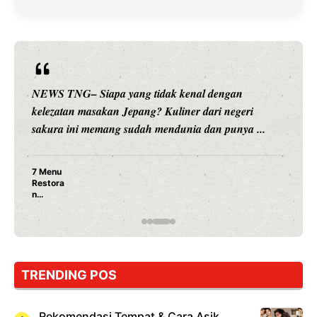
ang tidak kenal dengan
NEWS TNG– Siapa sangk
Jepang? Kuliner dari negeri
hiburan, Nunung Srimul
sudah mendunia dan punya ...
merambah dunia kuliner
Nunung Srimula
Ayam Panggang!
Rahasia Mami Bi
TRENDING POS
Rekomendasi Tempat & Cara Asik