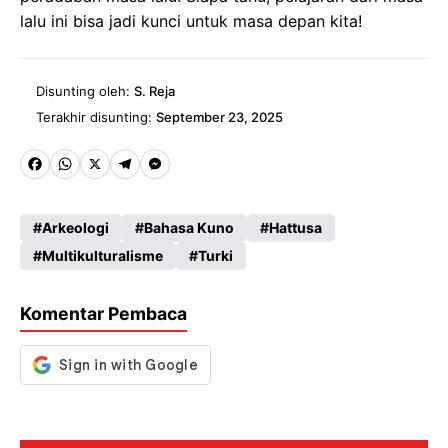
lalu ini bisa jadi kunci untuk masa depan kita!
Disunting oleh:
S. Reja
Terakhir disunting:
September 23, 2025
Fa
W
X
Te
M
ce
ha
le
es
Arkeologi
Bahasa Kuno
Hattusa
b
ts
gr
se
Multikulturalisme
Turki
o
A
a
n
o
p
m
g
Komentar Pembaca
k
p
er