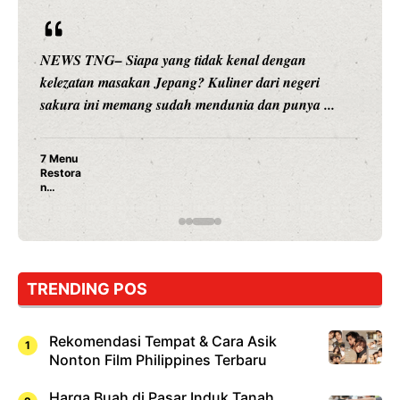
NEWS TNG– Siapa sangka, dua nama besar di dunia
hiburan, Nunung Srimulat dan Vicky Prasetyo, kini
merambah dunia kuliner dengan ...
Nunung Srimulat & Vicky Prasetyo Buka Restoran
Ayam Panggang! Cuma Rp 15 Ribu, Resep
Rahasia Mami Bikin Nagih!
TRENDING POS
Rekomendasi Tempat & Cara Asik
Nonton Film Philippines Terbaru
Harga Buah di Pasar Induk Tanah