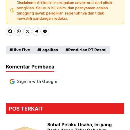
Disclaimer: Artikel ini merupakan advertorial dari pihak
pengiklan. Seluruh isi, klaim, dan pernyataan adalah
ⓘ
tanggung jawab pengiklan sepenuhnya dan tidak
mewakili pandangan redaksi.
Fa
W
X
Te
M
ce
ha
le
es
Hive Five
Legalitas
Pendirian PT Resmi
b
ts
gr
se
o
A
a
n
Komentar Pembaca
o
p
m
g
k
p
er
POS TERKAIT
Sobat Pelaku Usaha, Ini yang