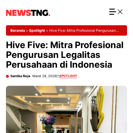
Langsung
ke
isi
Beranda
>
Spotlight
>
Hive Five: Mitra Profesional Pengurusan
Legalitas Perusahaan di Indonesia
Hive Five: Mitra Profesional
Pengurusan Legalitas
Perusahaan di Indonesia
Santika Reja
Maret 28, 2026
SPOTLIGHT