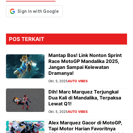
k
p
er
POS TERKAIT
Mantap Bos! Link Nonton Sprint
Race MotoGP Mandalika 2025,
Jangan Sampai Kelewatan
Dramanya!
Okt. 5, 2025
AUTO VIBES
Dih! Marc Marquez Terjungkal
Dua Kali di Mandalika, Terpaksa
Lewat Q1!
Okt. 5, 2025
AUTO VIBES
Alex Marquez Gacor di MotoGP,
Tapi Motor Harian Favoritnya