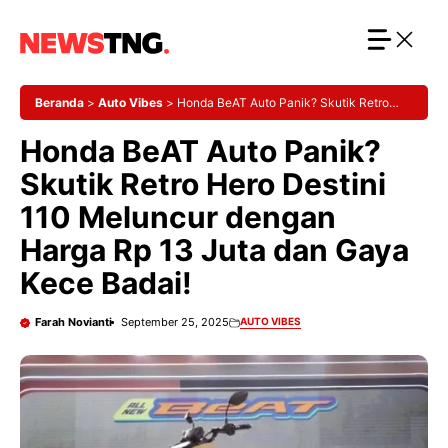
Langsung
ke
isi
Beranda
>
Auto Vibes
>
Honda BeAT Auto Panik? Skutik Retro
Hero Destini 110 Meluncur dengan Harga Rp 13 Juta dan Gaya
Honda BeAT Auto Panik?
Kece Badai!
Skutik Retro Hero Destini
110 Meluncur dengan
Harga Rp 13 Juta dan Gaya
Kece Badai!
Farah Novianti
September 25, 2025
AUTO VIBES