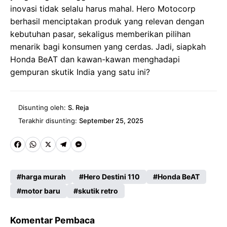
inovasi tidak selalu harus mahal. Hero Motocorp
berhasil menciptakan produk yang relevan dengan
kebutuhan pasar, sekaligus memberikan pilihan
menarik bagi konsumen yang cerdas. Jadi, siapkah
Honda BeAT dan kawan-kawan menghadapi
gempuran skutik India yang satu ini?
Disunting oleh:
S. Reja
Terakhir disunting:
September 25, 2025
Fa
W
X
Te
M
ce
ha
le
es
harga murah
Hero Destini 110
Honda BeAT
b
ts
gr
se
motor baru
skutik retro
o
A
a
n
o
p
m
g
Komentar Pembaca