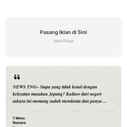
Pasang Iklan di Sini
300×375 px
NEWS TNG– Siapa sangka, dua nama besar di dunia
hiburan, Nunung Srimulat dan Vicky Prasetyo, kini
merambah dunia kuliner dengan ...
Nunung Srimulat & Vicky Prasetyo Buka Restoran
Ayam Panggang! Cuma Rp 15 Ribu, Resep