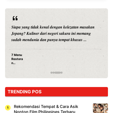
Siapa yang tidak kenal dengan kelezatan masakan
Jepang? Kuliner dari negeri sakura ini memang
sudah mendunia dan punya tempat khusus ...
7 Menu
Restora
n
Jepang
yang
Wajib
Dicoba,
Bukan
Cuma
TRENDING POS
Sushi!
Rekomendasi Tempat & Cara Asik
Nonton Film Philippines Terbaru