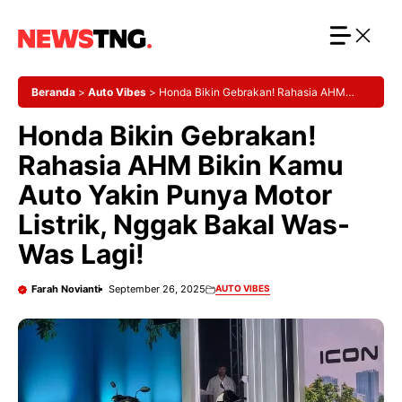
Langsung
ke
isi
Beranda
>
Auto Vibes
>
Honda Bikin Gebrakan! Rahasia AHM
Bikin Kamu Auto Yakin Punya Motor Listrik, Nggak Bakal Was-Was
Honda Bikin Gebrakan!
Lagi!
Rahasia AHM Bikin Kamu
Auto Yakin Punya Motor
Listrik, Nggak Bakal Was-
Was Lagi!
Farah Novianti
September 26, 2025
AUTO VIBES