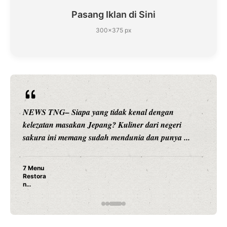
Pasang Iklan di Sini
300×375 px
NEWS TNG– Siapa sangka, dua nama besar di dunia
hiburan, Nunung Srimulat dan Vicky Prasetyo, kini
merambah dunia kuliner dengan ...
Nunung Srimulat & Vicky Prasetyo Buka Restoran
Ayam Panggang! Cuma Rp 15 Ribu, Resep
Rahasia Mami Bikin Nagih!