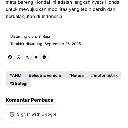
mata bareng Honda! Ini adalah langkah nyata Honda
untuk mewujudkan mobilitas yang lebih bersih dan
berkelanjutan di Indonesia.
Disunting oleh:
S. Reja
Terakhir disunting:
September 26, 2025
Fa
W
X
Te
M
ce
ha
le
es
AHM
electric vehicle
Honda
motor listrik
b
ts
gr
se
Strategi
o
A
a
n
o
p
m
g
Komentar Pembaca
k
p
er