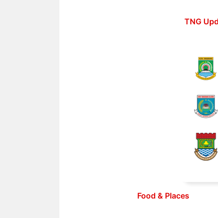
Langsung
ke
TNG Upd
isi
Food & Places