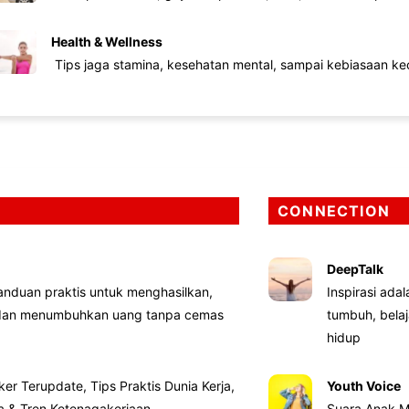
Health & Wellness
Tips jaga stamina, kesehatan mental, sampai kebiasaan kec
CONNECTION
DeepTalk
nduan praktis untuk menghasilkan,
Inspirasi ada
 dan menumbuhkan uang tanpa cemas
tumbuh, bela
hidup
ker Terupdate, Tips Praktis Dunia Kerja,
Youth Voice
ta & Tren Ketenagakerjaan
Suara Anak M