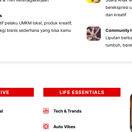
berekspresi u
dan kreatif
s
atif pelaku UMKM lokal, produk kreatif,
tegi bisnis sederhana yang bisa kamu
Community 
Liputan berb
tumbuh, bere
DIVE
LIFE ESSENTIALS
al
Tech & Trends
Auto Vibes