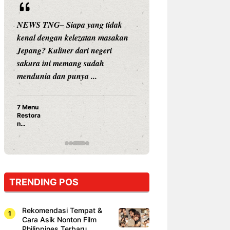
 yang tidak
NEWS TNG– Siapa sangka, dua
ezatan masakan
nama besar di dunia hiburan,
ari negeri
Nunung Srimulat dan Vicky
g sudah
Prasetyo, kini merambah dunia
a ...
kuliner dengan ...
Nunung Srimulat & Vicky
Prasetyo Buka Restoran
Ayam Panggang! Cuma Rp
15 Ribu, Resep Rahasia
Mami Bikin Nagih!
TRENDING POS
Rekomendasi Tempat &
Cara Asik Nonton Film
Philippines Terbaru