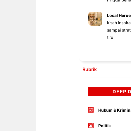
Local Heroe
kisah inspir
sampai stra
tiru
Rubrik
DEEP 
Hukum & Krimin
Politik