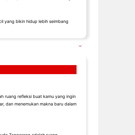
il yang bikin hidup lebih seimbang
lah ruang refleksi buat kamu yang ingin
jar, dan menemukan makna baru dalam
uda Tangerang adalah ruang