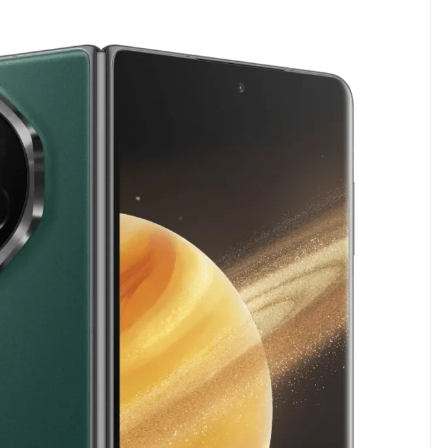
NEWS TNG– Pernah gak sih
NEWS TNG– Siapa
kamu mulai ngerjain sesuatu cuma
kenal dengan kel
buat iseng-iseng, eh ternyata malah
Jepang? Kuliner d
jadi peluang bisnis yang
sakura ini meman
menguntungkan? ...
mendunia dan puny
7 Menu
Dari Iseng Jadi Cuan: Kisah
Restora
TUM_ATUL yang Ubah
n
Hampers Jadi Bisnis Kece
Jepang
yang
Wajib
Dicoba,
Bukan
Cuma
Sushi!