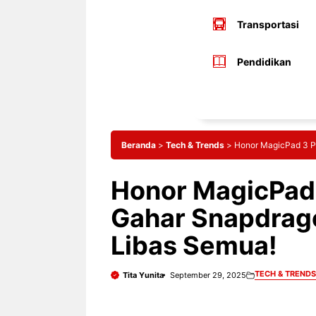
Transportasi
Pendidikan
Beranda
>
Tech & Trends
>
Honor MagicPad 3 Pr
Honor MagicPad 
Gahar Snapdragon
Libas Semua!
TECH & TRENDS
Tita Yunita
September 29, 2025