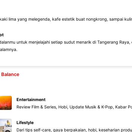
 kaki lima yang melegenda, kafe estetik buat nongkrong, sampai kuline
ot
lanmu untuk menjelajahi setiap sudut menarik di Tangerang Raya, d
alamnya.
e Balance
Entertainment
Review Film & Series, Hobi, Update Musik & K-Pop, Kabar P
Lifestyle
Dari tips self-care, gaya berpakaian, hobi, keseharian produk