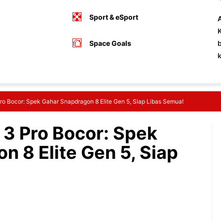
Sport & eSport
A
K
Space Goals
b
o Bocor: Spek Gahar Snapdragon 8 Elite Gen 5, Siap Libas Semua!
3 Pro Bocor: Spek
 8 Elite Gen 5, Siap