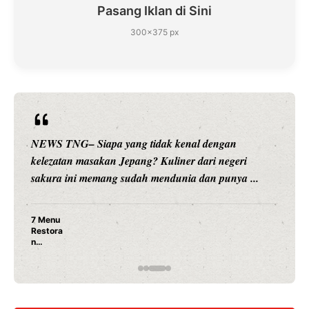
Pasang Iklan di Sini
300×375 px
NEWS TNG– Siapa sangka, dua nama besar di dunia
hiburan, Nunung Srimulat dan Vicky Prasetyo, kini
merambah dunia kuliner dengan ...
Nunung Srimulat & Vicky Prasetyo Buka Restoran
Ayam Panggang! Cuma Rp 15 Ribu, Resep
Rahasia Mami Bikin Nagih!