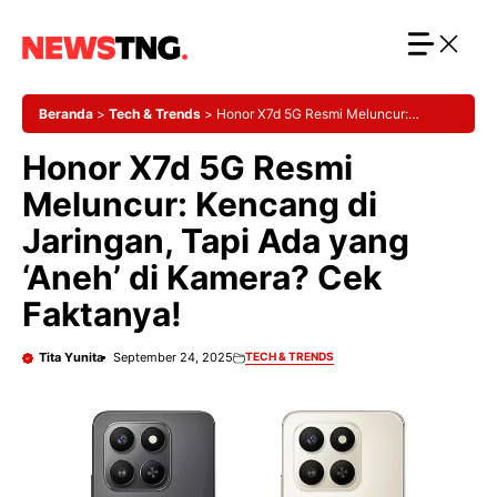
Langsung
ke
isi
Beranda
>
Tech & Trends
>
Honor X7d 5G Resmi Meluncur:
Kencang di Jaringan, Tapi Ada yang ‘Aneh’ di Kamera? Cek
Honor X7d 5G Resmi
Faktanya!
Meluncur: Kencang di
Jaringan, Tapi Ada yang
‘Aneh’ di Kamera? Cek
Faktanya!
Tita Yunita
September 24, 2025
TECH & TRENDS