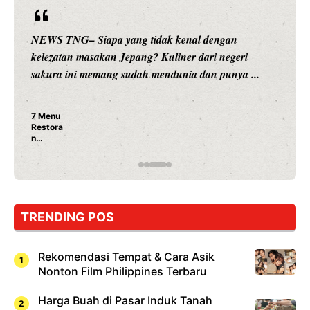
NEWS TNG– Siapa sangka, dua nama besar di du
i
hiburan, Nunung Srimulat dan Vicky Prasetyo, kin
...
merambah dunia kuliner dengan ...
Nunung Srimulat & Vicky Prasetyo Buka Resto
Ayam Panggang! Cuma Rp 15 Ribu, Resep
Rahasia Mami Bikin Nagih!
TRENDING POS
Rekomendasi Tempat & Cara Asik
Nonton Film Philippines Terbaru
Harga Buah di Pasar Induk Tanah