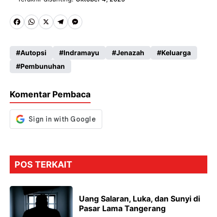
Fa
W
X
Te
M
ce
ha
le
es
Autopsi
Indramayu
Jenazah
Keluarga
b
ts
gr
se
Pembunuhan
o
A
a
n
o
p
m
g
Komentar Pembaca
k
p
er
POS TERKAIT
Uang Salaran, Luka, dan Sunyi di
Pasar Lama Tangerang