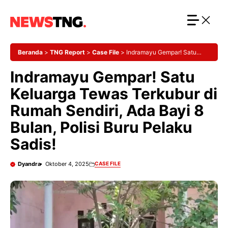
Langsung
ke
isi
Beranda
>
TNG Report
>
Case File
>
Indramayu Gempar! Satu
Keluarga Tewas Terkubur di Rumah Sendiri, Ada Bayi 8 Bulan, Polisi
Indramayu Gempar! Satu
Buru Pelaku Sadis!
Keluarga Tewas Terkubur di
Rumah Sendiri, Ada Bayi 8
Bulan, Polisi Buru Pelaku
Sadis!
Dyandra
Oktober 4, 2025
CASE FILE