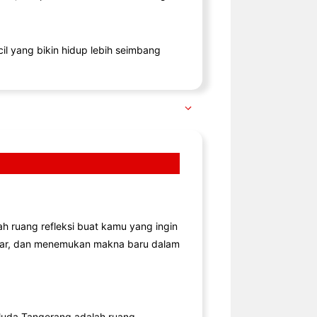
il yang bikin hidup lebih seimbang
lah ruang refleksi buat kamu yang ingin
jar, dan menemukan makna baru dalam
uda Tangerang adalah ruang