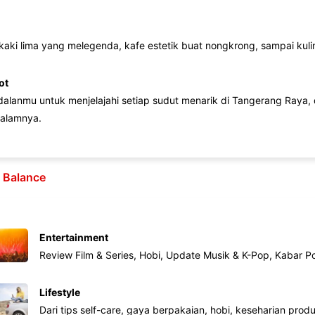
 kaki lima yang melegenda, kafe estetik buat nongkrong, sampai kuline
ot
lanmu untuk menjelajahi setiap sudut menarik di Tangerang Raya, d
alamnya.
e Balance
Entertainment
Review Film & Series, Hobi, Update Musik & K-Pop, Kabar P
Lifestyle
Dari tips self-care, gaya berpakaian, hobi, keseharian produk