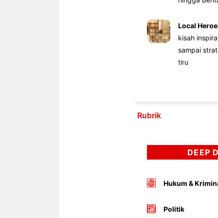
Local Heroe
kisah inspir
sampai stra
tiru
Rubrik
DEEP 
Hukum & Krimin
Politik