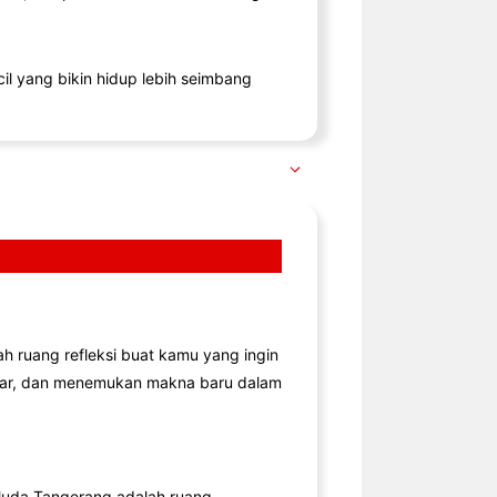
il yang bikin hidup lebih seimbang
lah ruang refleksi buat kamu yang ingin
jar, dan menemukan makna baru dalam
uda Tangerang adalah ruang