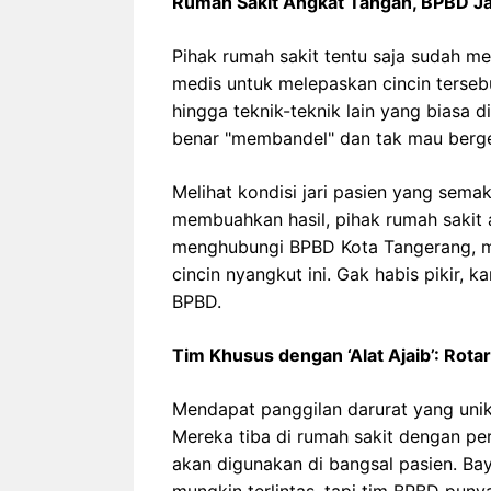
Rumah Sakit Angkat Tangan, BPBD Ja
Pihak rumah sakit tentu saja sudah 
medis untuk melepaskan cincin terseb
hingga teknik-teknik lain yang biasa 
benar "membandel" dan tak mau berges
Melihat kondisi jari pasien yang sem
membuahkan hasil, pihak rumah sakit 
menghubungi BPBD Kota Tangerang, m
cincin nyangkut ini. Gak habis pikir, 
BPBD.
Tim Khusus dengan ‘Alat Ajaib’: Rotar
Mendapat panggilan darurat yang unik
Mereka tiba di rumah sakit dengan pe
akan digunakan di bangsal pasien. B
mungkin terlintas, tapi tim BPBD punya