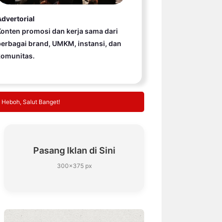
dvertorial
onten promosi dan kerja sama dari
erbagai brand, UMKM, instansi, dan
komunitas.
 Heboh, Salut Banget!
Pasang Iklan di Sini
300×375 px