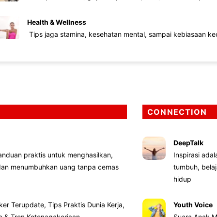
Health & Wellness
Tips jaga stamina, kesehatan mental, sampai kebiasaan kec
CONNECTION
DeepTalk
nduan praktis untuk menghasilkan,
Inspirasi ada
 dan menumbuhkan uang tanpa cemas
tumbuh, bela
hidup
ker Terupdate, Tips Praktis Dunia Kerja,
Youth Voice
ta & Tren Ketenagakerjaan
Suara Anak M