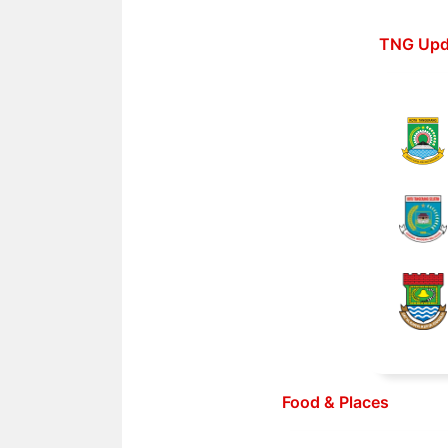
Langsung
ke
TNG Upd
isi
Food & Places