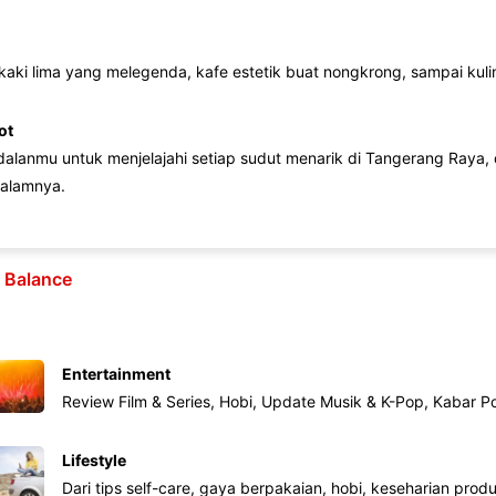
 kaki lima yang melegenda, kafe estetik buat nongkrong, sampai kuline
ot
lanmu untuk menjelajahi setiap sudut menarik di Tangerang Raya, d
alamnya.
e Balance
Entertainment
Review Film & Series, Hobi, Update Musik & K-Pop, Kabar P
Lifestyle
Dari tips self-care, gaya berpakaian, hobi, keseharian produk