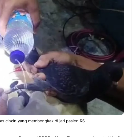
G– Pernah gak sih
NEWS TNG– Siapa yang tidak
ai ngerjain sesuatu cuma
kenal dengan kelezatan masakan
g-iseng, eh ternyata malah
Jepang? Kuliner dari negeri
ang bisnis yang
sakura ini memang sudah
ngkan? ...
mendunia dan punya ...
7 Menu
Dari Iseng Jadi Cuan: Kisah
Restora
TUM_ATUL yang Ubah
n
Hampers Jadi Bisnis Kece
Jepang
yang
Wajib
Dicoba,
Bukan
Cuma
Sushi!
s cincin yang membengkak di jari pasien RS.