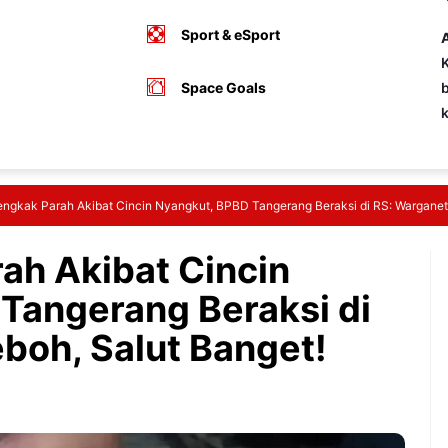
Sport & eSport
A
K
Space Goals
b
engkak Parah Akibat Cincin Nyangkut, BPBD Tangerang Beraksi di RS: Warganet
ah Akibat Cincin
Tangerang Beraksi di
boh, Salut Banget!