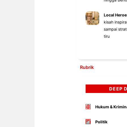
Local Heroe
kisah inspir
sampai stra
tiru
Rubrik
DEEP 
Hukum & Krimin
Politik