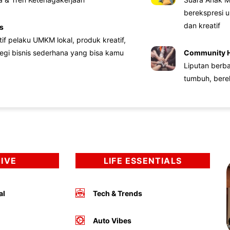
berekspresi u
dan kreatif
s
atif pelaku UMKM lokal, produk kreatif,
tegi bisnis sederhana yang bisa kamu
Community 
Liputan berb
tumbuh, bere
DIVE
LIFE ESSENTIALS
al
Tech & Trends
Auto Vibes