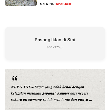
Mei. 6, 2026
SPOTLIGHT
Pasang Iklan di Sini
300×375 px
NEWS TNG– Siapa sangka, dua nama besar di dunia
hiburan, Nunung Srimulat dan Vicky Prasetyo, kini
merambah dunia kuliner dengan ...