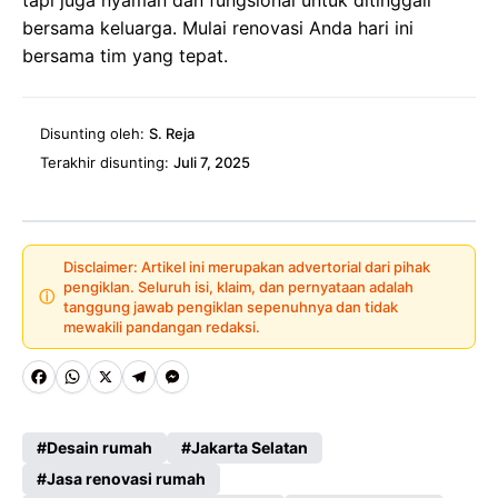
bersama keluarga. Mulai renovasi Anda hari ini
bersama tim yang tepat.
Disunting oleh:
S. Reja
Terakhir disunting:
Juli 7, 2025
Disclaimer: Artikel ini merupakan advertorial dari pihak
pengiklan. Seluruh isi, klaim, dan pernyataan adalah
ⓘ
tanggung jawab pengiklan sepenuhnya dan tidak
mewakili pandangan redaksi.
Fa
W
X
Te
M
ce
ha
le
es
Desain rumah
Jakarta Selatan
b
ts
gr
se
Jasa renovasi rumah
o
A
a
n