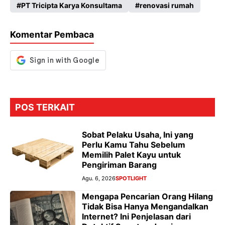
PT Tricipta Karya Konsultama
renovasi rumah
o
p
m
g
k
p
er
Komentar Pembaca
POS TERKAIT
Sobat Pelaku Usaha, Ini yang
Perlu Kamu Tahu Sebelum
Memilih Palet Kayu untuk
Pengiriman Barang
Agu. 6, 2026
SPOTLIGHT
Mengapa Pencarian Orang Hilang
Tidak Bisa Hanya Mengandalkan
Internet? Ini Penjelasan dari