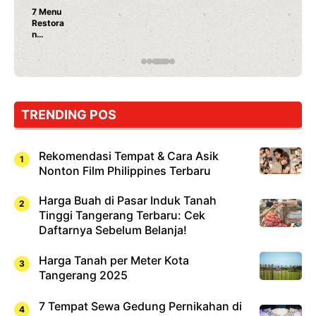
Nunung Srimulat & Vicky Prasetyo Buka Restoran
Ayam Panggang! Cuma Rp 15 Ribu, Resep
Rahasia Mami Bikin Nagih!
TRENDING POS
Rekomendasi Tempat & Cara Asik
Nonton Film Philippines Terbaru
Harga Buah di Pasar Induk Tanah
Tinggi Tangerang Terbaru: Cek
Daftarnya Sebelum Belanja!
Harga Tanah per Meter Kota
Tangerang 2025
7 Tempat Sewa Gedung Pernikahan di