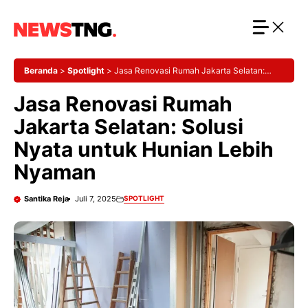
Langsung
ke
isi
Beranda
>
Spotlight
>
Jasa Renovasi Rumah Jakarta Selatan:
Solusi Nyata untuk Hunian Lebih Nyaman
Jasa Renovasi Rumah
Jakarta Selatan: Solusi
Nyata untuk Hunian Lebih
Nyaman
Santika Reja
Juli 7, 2025
SPOTLIGHT