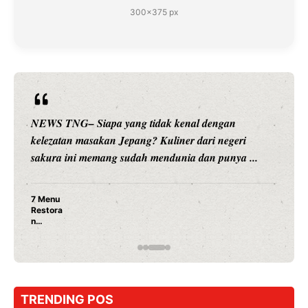
300×375 px
NEWS TNG– Siapa sangka, dua nama besar di dunia
hiburan, Nunung Srimulat dan Vicky Prasetyo, kini
merambah dunia kuliner dengan ...
Nunung Srimulat & Vicky Prasetyo Buka Restoran
Ayam Panggang! Cuma Rp 15 Ribu, Resep
Rahasia Mami Bikin Nagih!
TRENDING POS