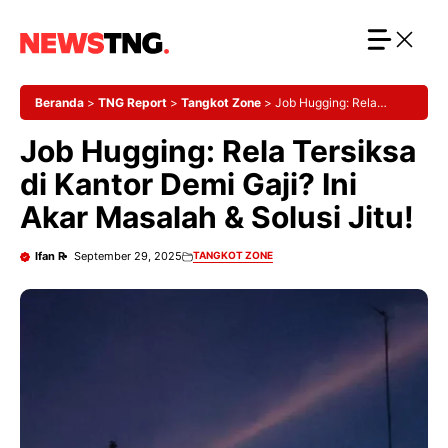
Langsung
ke
isi
Beranda
>
TNG Report
>
Tangkot Zone
>
Job Hugging: Rela
Tersiksa di Kantor Demi Gaji? Ini Akar Masalah & Solusi Jitu!
Job Hugging: Rela Tersiksa
di Kantor Demi Gaji? Ini
Akar Masalah & Solusi Jitu!
Ifan R
September 29, 2025
TANGKOT ZONE