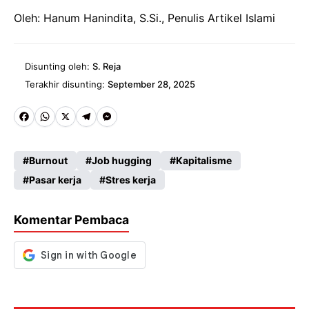
Oleh: Hanum Hanindita, S.Si., Penulis Artikel Islami
Disunting oleh:
S. Reja
Terakhir disunting:
September 28, 2025
Fa
W
X
Te
M
ce
ha
le
es
Burnout
Job hugging
Kapitalisme
b
ts
gr
se
Pasar kerja
Stres kerja
o
A
a
n
o
p
m
g
Komentar Pembaca
k
p
er