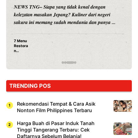
NEWS TNG– Siapa yang tidak kenal dengan
kelezatan masakan Jepang? Kuliner dari negeri
sakura ini memang sudah mendunia dan punya ...
7 Menu
Restora
n
Jepang
yang
Wajib
Dicoba,
Bukan
Cuma
TRENDING POS
Sushi!
Rekomendasi Tempat & Cara Asik
Nonton Film Philippines Terbaru
Harga Buah di Pasar Induk Tanah
Tinggi Tangerang Terbaru: Cek
Daftarnya Sebelum Belanja!