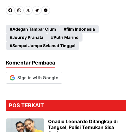
Fa
W
X
Te
M
ce
ha
le
es
Adegan Tampar Cium
film Indonesia
b
ts
gr
se
Jourdy Pranata
Putri Marino
o
A
a
n
Sampai Jumpa Selamat Tinggal
o
p
m
g
k
p
er
Komentar Pembaca
POS TERKAIT
Onadio Leonardo Ditangkap di
Tangsel, Polisi Temukan Sisa