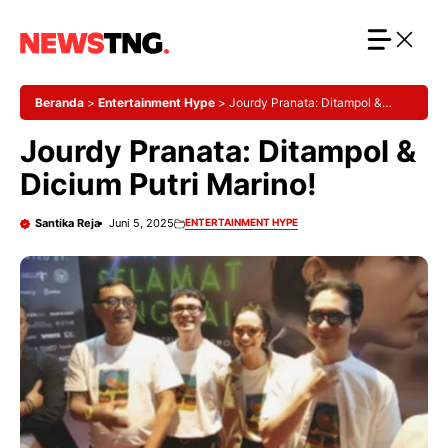
Langsung
ke
isi
Beranda
>
Entertainment Hype
>
Jourdy Pranata: Ditampol &
Dicium Putri Marino!
Jourdy Pranata: Ditampol &
Dicium Putri Marino!
Santika Reja
Juni 5, 2025
ENTERTAINMENT HYPE