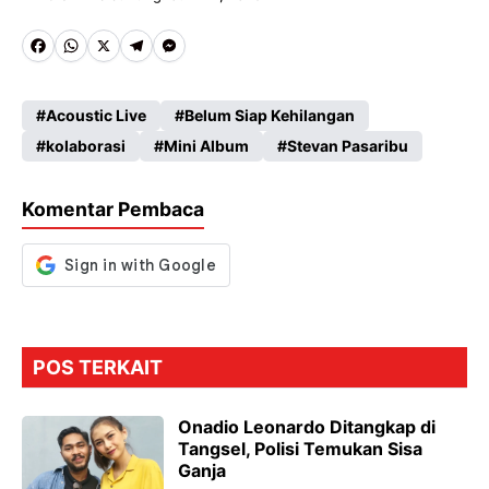
Fa
W
X
Te
M
ce
ha
le
es
Acoustic Live
Belum Siap Kehilangan
b
ts
gr
se
kolaborasi
Mini Album
Stevan Pasaribu
o
A
a
n
o
p
m
g
Komentar Pembaca
k
p
er
POS TERKAIT
Onadio Leonardo Ditangkap di
Tangsel, Polisi Temukan Sisa
Ganja