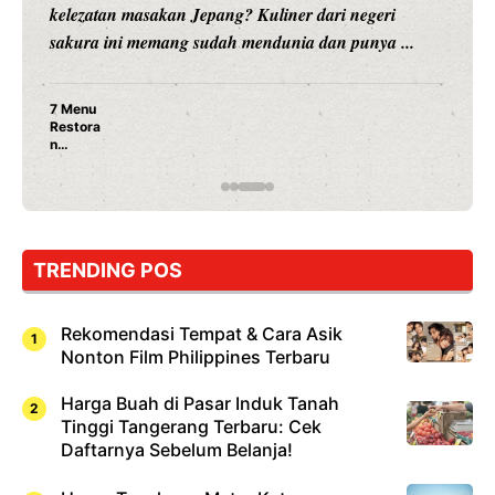
kelezatan masakan Jepang? Kuliner dari negeri
sakura ini memang sudah mendunia dan punya ...
7 Menu
Restora
n
Jepang
yang
Wajib
Dicoba,
Bukan
Cuma
TRENDING POS
Sushi!
Rekomendasi Tempat & Cara Asik
Nonton Film Philippines Terbaru
Harga Buah di Pasar Induk Tanah
Tinggi Tangerang Terbaru: Cek
Daftarnya Sebelum Belanja!