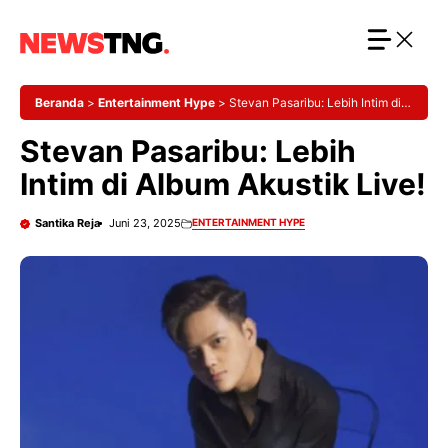
Langsung
ke
isi
Beranda
>
Entertainment Hype
>
Stevan Pasaribu: Lebih Intim di
Album Akustik Live!
Stevan Pasaribu: Lebih
Intim di Album Akustik Live!
Santika Reja
Juni 23, 2025
ENTERTAINMENT HYPE