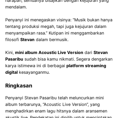
harapan, semuanya disajikan dengan kejujuran yang
mendalam.
Penyanyi ini menegaskan visinya: “Musik bukan hanya
tentang produksi megah, tapi juga kejujuran dalam
menyampaikan rasa.” Kutipan ini menggambarkan
filosofi
Stevan
dalam bermusik.
Kini,
mini album Acoustic Live Version
dari
Stevan
Pasaribu
sudah bisa kamu nikmati. Segera dengarkan
karya istimewa ini di berbagai
platform streaming
digital
kesayanganmu.
Ringkasan
Penyanyi Stevan Pasaribu telah meluncurkan mini
album terbarunya, “Acoustic Live Version”, yang
menghadirkan enam lagu hitsnya dalam aransemen
akustik live. Pendekatan ini dipilih untuk menciptakan