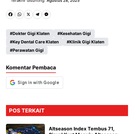
Terakhir disunting:
Agustus 28, 2025
Fa
W
X
Te
M
ce
ha
le
es
Dokter Gigi Klaten
Kesehatan Gigi
b
ts
gr
se
Key Dental Care Klaten
Klinik Gigi Klaten
o
A
a
n
Perawatan Gigi
o
p
m
g
k
p
er
Komentar Pembaca
POS TERKAIT
Altseason Index Tembus 71,