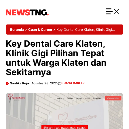
Langsung
ke
isi
Beranda
>
Cuan & Career
>
Key Dental Care Klaten, Klinik Gigi
Pilihan Tepat untuk Warga Klaten dan Sekitarnya
Key Dental Care Klaten,
Klinik Gigi Pilihan Tepat
untuk Warga Klaten dan
Sekitarnya
Santika Reja
Agustus 28, 2025
CUAN & CAREER