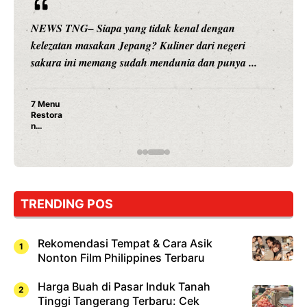
NEWS TNG– Siapa yang tidak kenal dengan
kelezatan masakan Jepang? Kuliner dari negeri
sakura ini memang sudah mendunia dan punya ...
7 Menu
Restora
n
Jepang
yang
Wajib
Dicoba,
Bukan
Cuma
TRENDING POS
Sushi!
Rekomendasi Tempat & Cara Asik
Nonton Film Philippines Terbaru
Harga Buah di Pasar Induk Tanah
Tinggi Tangerang Terbaru: Cek