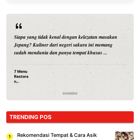
Siapa yang tidak kenal dengan kelezatan masakan
Jepang? Kuliner dari negeri sakura ini memang
sudah mendunia dan punya tempat khusus ...
7 Menu
Restora
n
Jepang
yang
Wajib
Dicoba,
Bukan
Cuma
TRENDING POS
Sushi!
Rekomendasi Tempat & Cara Asik