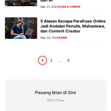
dan AI
Sep. 21, 2025
CUAN & CAREER
5 Alasan Kenapa Parafrase Online
Jadi Andalan Penulis, Mahasiswa,
dan Content Creator
Sep. 20, 2025
KARIR
Halaman
Halaman
Halaman
1
2
…
6
Pasang Iklan di Sini
300×375 px