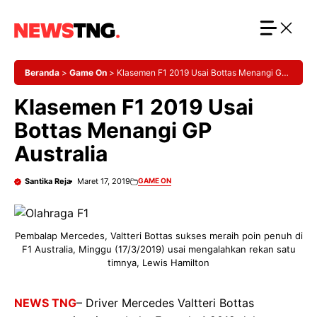
Langsung
ke
isi
Beranda
>
Game On
>
Klasemen F1 2019 Usai Bottas Menangi GP
Australia
Klasemen F1 2019 Usai
Bottas Menangi GP
Australia
Santika Reja
Maret 17, 2019
GAME ON
Pembalap Mercedes, Valtteri Bottas sukses meraih poin penuh di
F1 Australia, Minggu (17/3/2019) usai mengalahkan rekan satu
timnya, Lewis Hamilton
NEWS TNG
– Driver Mercedes Valtteri Bottas