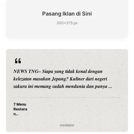
Pasang Iklan di Sini
300×375 px
NEWS TNG– Siapa yang tidak kenal dengan
kelezatan masakan Jepang? Kuliner dari negeri
sakura ini memang sudah mendunia dan punya ...
7 Menu
Restora
n
Jepang
yang
Wajib
Dicoba,