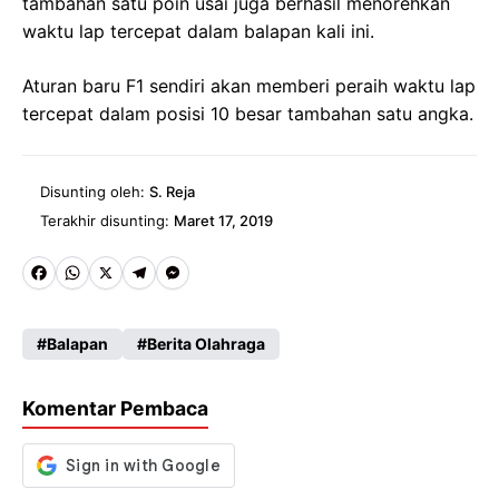
tambahan satu poin usai juga berhasil menorehkan
waktu lap tercepat dalam balapan kali ini.
Aturan baru F1 sendiri akan memberi peraih waktu lap
tercepat dalam posisi 10 besar tambahan satu angka.
Disunting oleh:
S. Reja
Terakhir disunting:
Maret 17, 2019
Fa
W
X
Te
M
ce
ha
le
es
Balapan
Berita Olahraga
b
ts
gr
se
o
A
a
n
Komentar Pembaca
o
p
m
g
k
p
er