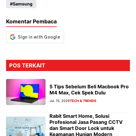
Samsung
o
A
a
n
o
p
m
g
Komentar Pembaca
k
p
er
POS TERKAIT
5 Tips Sebelum Beli Macbook Pro
M4 Max, Cek Spek Dulu
Jul. 15, 2026
TECH & TRENDS
Rabit Smart Home, Solusi
Profesional Jasa Pasang CCTV
dan Smart Door Lock untuk
Keamanan Hunian Modern