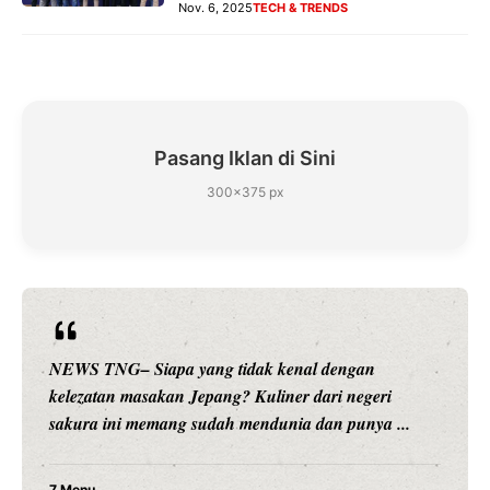
Nov. 6, 2025
TECH & TRENDS
Pasang Iklan di Sini
300×375 px
n
NEWS TNG– Siapa sangka, dua nama besar di 
eri
hiburan, Nunung Srimulat dan Vicky Prasetyo, k
ya ...
merambah dunia kuliner dengan ...