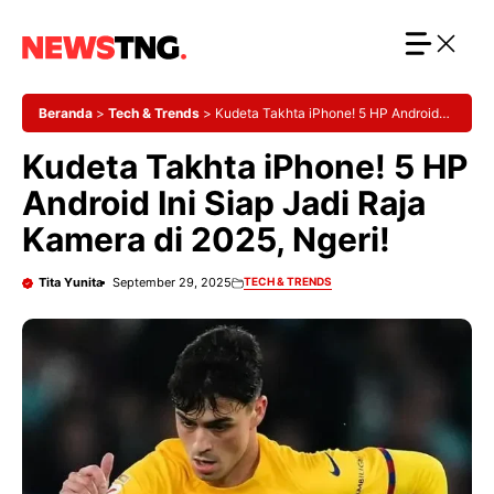
Langsung
ke
isi
Beranda
>
Tech & Trends
>
Kudeta Takhta iPhone! 5 HP Android
Ini Siap Jadi Raja Kamera di 2025, Ngeri!
Kudeta Takhta iPhone! 5 HP
Android Ini Siap Jadi Raja
Kamera di 2025, Ngeri!
Tita Yunita
September 29, 2025
TECH & TRENDS