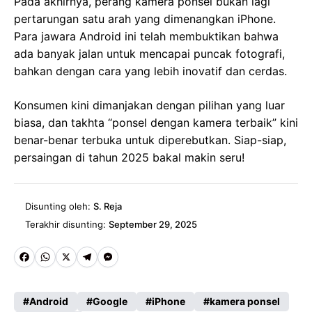
Pada akhirnya, perang kamera ponsel bukan lagi
pertarungan satu arah yang dimenangkan iPhone.
Para jawara Android ini telah membuktikan bahwa
ada banyak jalan untuk mencapai puncak fotografi,
bahkan dengan cara yang lebih inovatif dan cerdas.
Konsumen kini dimanjakan dengan pilihan yang luar
biasa, dan takhta “ponsel dengan kamera terbaik” kini
benar-benar terbuka untuk diperebutkan. Siap-siap,
persaingan di tahun 2025 bakal makin seru!
Disunting oleh:
S. Reja
Terakhir disunting:
September 29, 2025
Fa
W
X
Te
M
ce
ha
le
es
Android
Google
iPhone
kamera ponsel
b
ts
gr
se