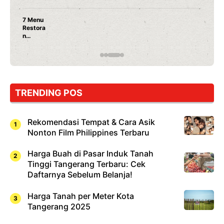
7 Menu
Restora
n
Jepang
yang
Wajib
Dicoba,
Bukan
Cuma
TRENDING POS
Sushi!
Rekomendasi Tempat & Cara Asik
Nonton Film Philippines Terbaru
Harga Buah di Pasar Induk Tanah
Tinggi Tangerang Terbaru: Cek
Daftarnya Sebelum Belanja!
Harga Tanah per Meter Kota
Tangerang 2025