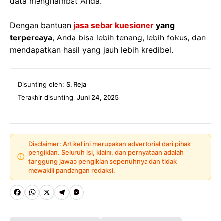
data menghambat Anda.
Dengan bantuan
jasa sebar kuesioner
yang
terpercaya
, Anda bisa lebih tenang, lebih fokus, dan
mendapatkan hasil yang jauh lebih kredibel.
Disunting oleh:
S. Reja
Terakhir disunting:
Juni 24, 2025
Disclaimer: Artikel ini merupakan advertorial dari pihak
pengiklan. Seluruh isi, klaim, dan pernyataan adalah
ⓘ
tanggung jawab pengiklan sepenuhnya dan tidak
mewakili pandangan redaksi.
Fa
W
X
Te
M
ce
ha
le
es