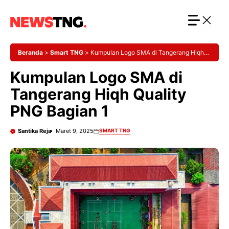
Langsung
ke
isi
Beranda
>
Smart TNG
>
Kumpulan Logo SMA di Tangerang Hiqh
Quality PNG Bagian 1
Kumpulan Logo SMA di
Tangerang Hiqh Quality
PNG Bagian 1
Santika Reja
Maret 9, 2025
SMART TNG