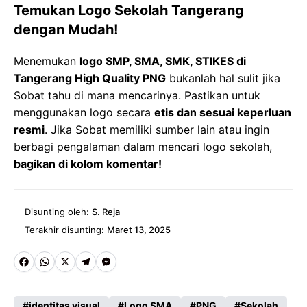
Temukan Logo Sekolah Tangerang
dengan Mudah!
Menemukan
logo SMP, SMA, SMK, STIKES di
Tangerang High Quality PNG
bukanlah hal sulit jika
Sobat tahu di mana mencarinya. Pastikan untuk
menggunakan logo secara
etis dan sesuai keperluan
resmi
. Jika Sobat memiliki sumber lain atau ingin
berbagi pengalaman dalam mencari logo sekolah,
bagikan di kolom komentar!
Disunting oleh:
S. Reja
Terakhir disunting:
Maret 13, 2025
Fa
W
X
Te
M
ce
ha
le
es
identitas visual
Logo SMA
PNG
Sekolah