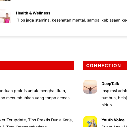
Health & Wellness
Tips jaga stamina, kesehatan mental, sampai kebiasaan kec
CONNECTION
DeepTalk
nduan praktis untuk menghasilkan,
Inspirasi ada
 dan menumbuhkan uang tanpa cemas
tumbuh, bela
hidup
ker Terupdate, Tips Praktis Dunia Kerja,
Youth Voice
ta & Tren Ketenagakerjaan
Suara Anak M