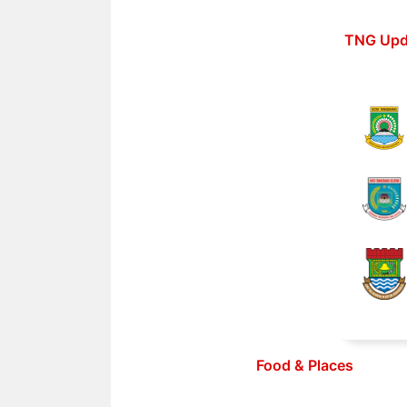
Langsung
ke
TNG Upd
isi
Food & Places