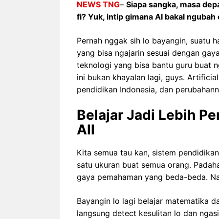
NEWS TNG
–
Siapa sangka, masa depan
fi? Yuk, intip gimana AI bakal ngubah c
Pernah nggak sih lo bayangin, suatu ha
yang bisa ngajarin sesuai dengan gay
teknologi yang bisa bantu guru buat n
ini bukan khayalan lagi, guys. Artific
pendidikan Indonesia, dan perubahanny
Belajar Jadi Lebih Pe
All
Kita semua tau kan, sistem pendidikan
satu ukuran buat semua orang. Padahal
gaya pemahaman yang beda-beda. Nah,
Bayangin lo lagi belajar matematika d
langsung detect kesulitan lo dan ng