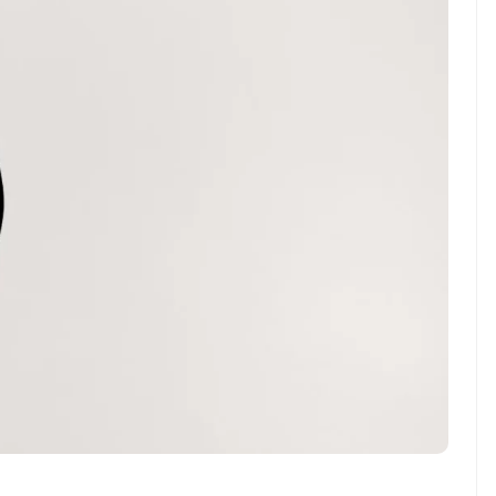
ndung –
NEWS TNG– Pernah gak sih
antian tahun
kamu mulai ngerjain sesuatu cuma
ll you can eat
buat iseng-iseng, eh ternyata malah
u Can Eat Bandung
jadi peluang bisnis yang
.
menguntungkan? ...
 2026, Kakkoii
Dari Iseng Jadi Cuan: Kisah
 Hadirkan Pesta All
TUM_ATUL yang Ubah
 Eat Mulai Rp
Hampers Jadi Bisnis Kece
0