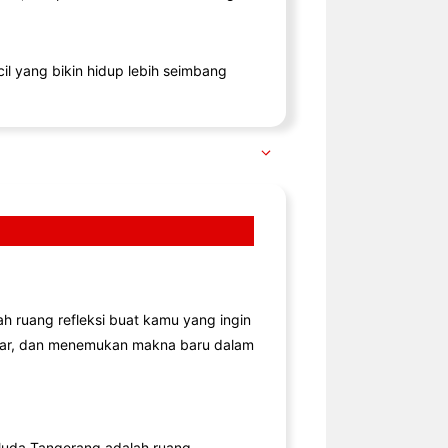
il yang bikin hidup lebih seimbang
lah ruang refleksi buat kamu yang ingin
jar, dan menemukan makna baru dalam
uda Tangerang adalah ruang