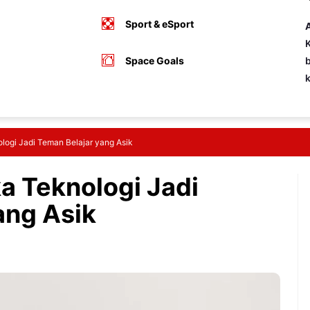
Sport & eSport
A
K
Space Goals
b
nologi Jadi Teman Belajar yang Asik
ka Teknologi Jadi
ang Asik