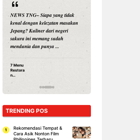
NEWS TNG– Siapa yang tidak
NEWS TNG– Siap
kenal dengan kelezatan masakan
nama besar di dun
Jepang? Kuliner dari negeri
Nunung Srimulat 
sakura ini memang sudah
Prasetyo, kini m
mendunia dan punya ...
kuliner dengan ...
7 Menu
Nunung S
Restora
Prasetyo
n
Ayam Pa
Jepang
15 Ribu,
yang
Mami Bik
Wajib
Dicoba,
Bukan
Cuma
TRENDING POS
Sushi!
Rekomendasi Tempat &
Cara Asik Nonton Film
Philippines Terbaru