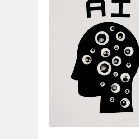
NEWS TNG– Siapa sangka, dua
NEWS TNG– Ba
nama besar di dunia hiburan,
Menyambut perg
Nunung Srimulat dan Vicky
2026, restoran a
Prasetyo, kini merambah dunia
Kakkoii All Yo
kuliner dengan ...
menghadirkan ..
Nunung Srimulat & Vicky
Sambut
Prasetyo Buka Restoran
Bandung
Ayam Panggang! Cuma Rp
You Can
15 Ribu, Resep Rahasia
145.00
Mami Bikin Nagih!