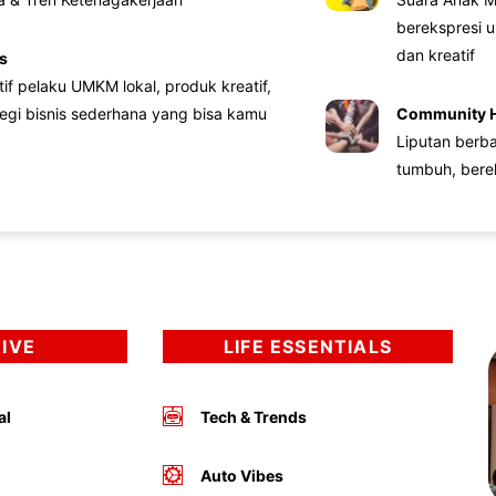
berekspresi u
dan kreatif
s
atif pelaku UMKM lokal, produk kreatif,
tegi bisnis sederhana yang bisa kamu
Community 
Liputan berb
tumbuh, bere
DIVE
LIFE ESSENTIALS
al
Tech & Trends
Auto Vibes