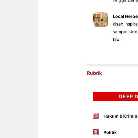
Local Heroe
kisah inspir
sampai stra
tiru
Rubrik
DEEP 
Hukum & Krimin
Politik