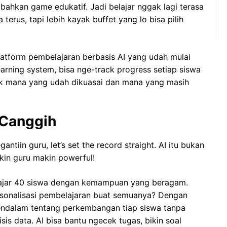
au bahkan game edukatif. Jadi belajar nggak lagi terasa
erus, tapi lebih kayak buffet yang lo bisa pilih
platform pembelajaran berbasis AI yang udah mulai
arning system, bisa nge-track progress setiap siswa
pik mana yang udah dikuasai dan mana yang masih
 Canggih
antiin guru, let’s set the record straight. AI itu bukan
ikin guru makin powerful!
gajar 40 siswa dengan kemampuan yang beragam.
rsonalisasi pembelajaran buat semuanya? Dengan
mendalam tentang perkembangan tiap siswa tanpa
is data. AI bisa bantu ngecek tugas, bikin soal