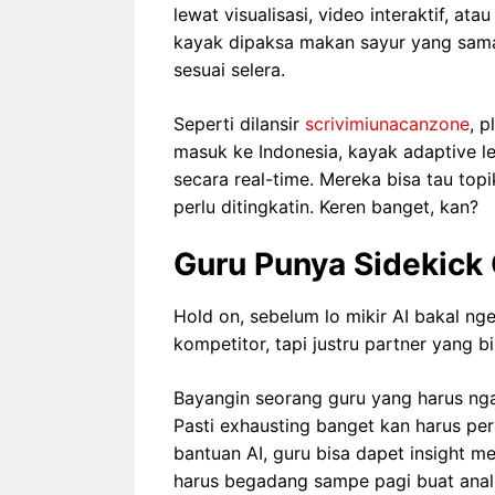
lewat visualisasi, video interaktif, at
kayak dipaksa makan sayur yang sama t
sesuai selera.
Seperti dilansir
scrivimiunacanzone
, 
masuk ke Indonesia, kayak adaptive le
secara real-time. Mereka bisa tau to
perlu ditingkatin. Keren banget, kan?
Guru Punya Sidekick
Hold on, sebelum lo mikir AI bakal ngeg
kompetitor, tapi justru partner yang b
Bayangin seorang guru yang harus n
Pasti exhausting banget kan harus pe
bantuan AI, guru bisa dapet insight 
harus begadang sampe pagi buat analis