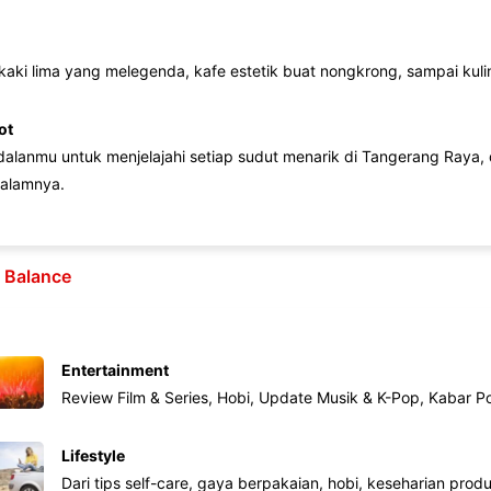
 kaki lima yang melegenda, kafe estetik buat nongkrong, sampai kuline
ot
lanmu untuk menjelajahi setiap sudut menarik di Tangerang Raya, d
alamnya.
e Balance
Entertainment
Review Film & Series, Hobi, Update Musik & K-Pop, Kabar P
Lifestyle
Dari tips self-care, gaya berpakaian, hobi, keseharian produk