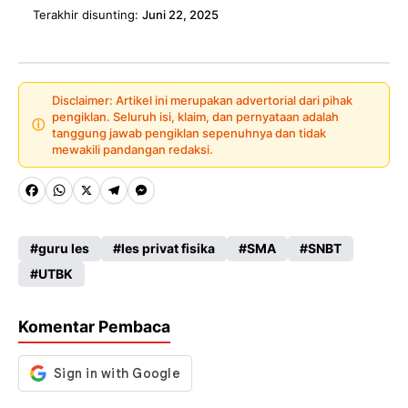
Terakhir disunting:
Juni 22, 2025
Disclaimer: Artikel ini merupakan advertorial dari pihak
pengiklan. Seluruh isi, klaim, dan pernyataan adalah
ⓘ
tanggung jawab pengiklan sepenuhnya dan tidak
mewakili pandangan redaksi.
Fa
W
X
Te
M
ce
ha
le
es
guru les
les privat fisika
SMA
SNBT
b
ts
gr
se
UTBK
o
A
a
n
o
p
m
g
Komentar Pembaca
k
p
er