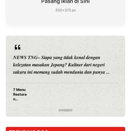
Pasang Iklan di Sini
300×375 px
NEWS TNG– Siapa sangka, dua nama besar di dunia
hiburan, Nunung Srimulat dan Vicky Prasetyo, kini
merambah dunia kuliner dengan ...
Nunung Srimulat & Vicky Prasetyo Buka Restoran
Ayam Panggang! Cuma Rp 15 Ribu, Resep
Rahasia Mami Bikin Nagih!