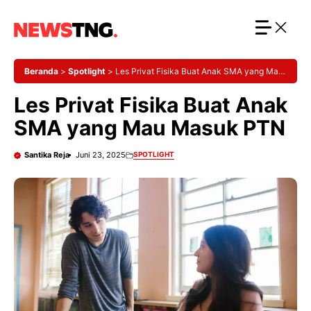
Langsung
ke
isi
Beranda
>
Spotlight
>
Les Privat Fisika Buat Anak SMA yang Mau
Masuk PTN
Les Privat Fisika Buat Anak
SMA yang Mau Masuk PTN
Santika Reja
Juni 23, 2025
SPOTLIGHT