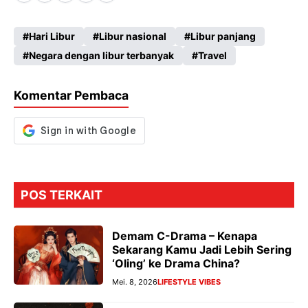
ce
ha
le
es
Hari Libur
Libur nasional
Libur panjang
b
ts
gr
se
Negara dengan libur terbanyak
Travel
o
A
a
n
o
p
m
g
Komentar Pembaca
k
p
er
POS TERKAIT
Demam C-Drama – Kenapa
Sekarang Kamu Jadi Lebih Sering
‘Oling’ ke Drama China?
Mei. 8, 2026
LIFESTYLE VIBES