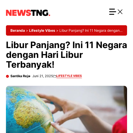
Langsung
ke
isi
Beranda
>
Lifestyle Vibes
>
Libur Panjang? Ini 11 Negara dengan
Hari Libur Terbanyak!
Libur Panjang? Ini 11 Negara
dengan Hari Libur
Terbanyak!
Santika Reja
Juni 21, 2025
LIFESTYLE VIBES